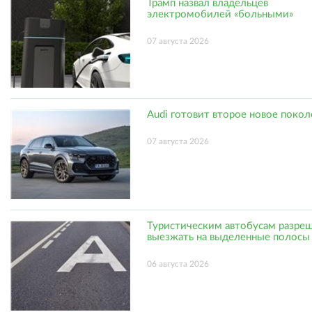
Трамп назвал владельцев
электромобилей «больными»
07 августа 2026
Audi готовит второе новое поко
07 августа 2026
Туристическим автобусам разре
выезжать на выделенные полосы
06 августа 2026