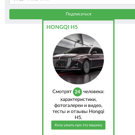
HONGQI H5
Cмотрят
человека:
24
характеристики,
фотогалереи и видео,
тесты и отзывы Hongqi
H5.
Хочу узнать про эту машину