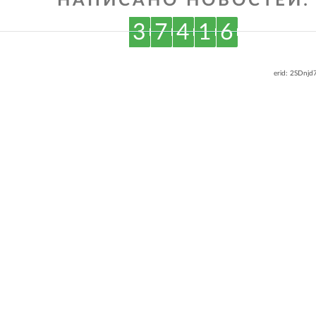
НАПИСАНО НОВОСТЕЙ:
3
7
4
1
6
erid: 2SDnj