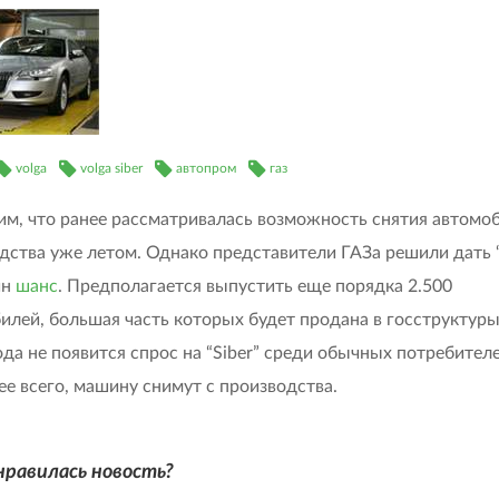
volga
volga siber
автопром
газ
м, что ранее рассматривалась возможность снятия автомоб
дства уже летом. Однако представители ГАЗа решили дать “
ин
шанс
. Предполагается выпустить еще порядка 2.500
илей, большая часть которых будет продана в госструктуры
ода не появится спрос на “Siber” среди обычных потребителе
ее всего, машину снимут с производства.
нравилась новость?