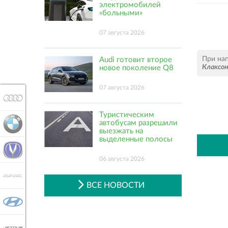
электромобилей
«больными»
07 августа 2026
При на
Audi готовит второе
Клаксо
новое поколение Q8
07 августа 2026
AUDI
Туристическим
автобусам разрешили
BMW
выезжать на
выделенные полосы
CHANGAN
06 августа 2026
HAVAL
ВСЕ НОВОСТИ
HYUNDAI
JETOUR