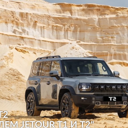
T2
ЛЕМ JETOUR T1 И T2"