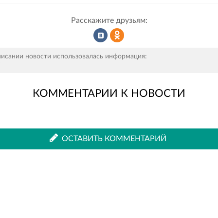
Расскажите друзьям:
Рассказать
Рассказать
писании новости использовалась информация:
н
КОММЕНТАРИИ К НОВОСТИ
во
в
ВКонтакте
Одноклассниках
ОСТАВИТЬ КОММЕНТАРИЙ