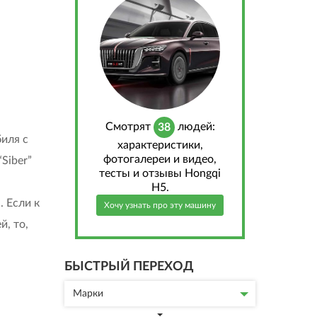
Cмотрят
людей:
38
иля с
характеристики,
фотогалереи и видео,
Siber”
тесты и отзывы Hongqi
H5.
. Если к
Хочу узнать про эту машину
й, то,
БЫСТРЫЙ ПЕРЕХОД
Марки