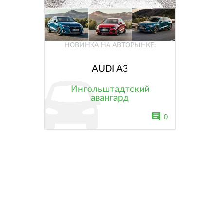
НОВИНКА НА АВТОРЫНКЕ:
AUDI A3
Ингольштадтский
авангард
0