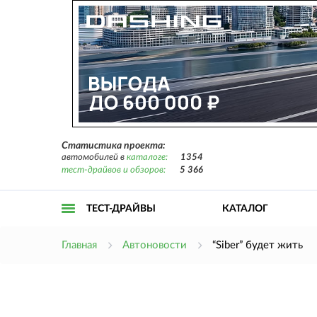
Статистика проекта:
автомобилей в
каталоге:
1354
тест-драйвов и обзоров:
5 366
ТЕСТ-ДРАЙВЫ
КАТАЛОГ
Открыть
Главная
Автоновости
“Siber” будет жить
меню