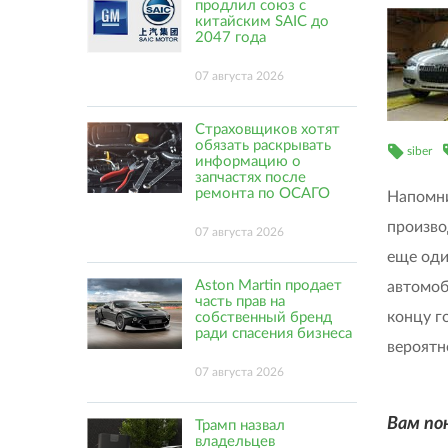
продлил союз с
китайским SAIC до
2047 года
07 августа 2026
Страховщиков хотят
обязать раскрывать
siber
информацию о
запчастях после
ремонта по ОСАГО
Напомни
произво
07 августа 2026
еще од
Aston Martin продает
автомоб
часть прав на
концу г
собственный бренд
ради спасения бизнеса
вероятн
07 августа 2026
Вам по
Трамп назвал
владельцев