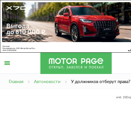
Открыть
Главная
Автоновости
У должников отберут права?
erid: 2SDn
меню