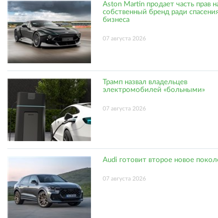
Aston Martin продает часть прав н
собственный бренд ради спасени
бизнеса
07 августа 2026
Трамп назвал владельцев
электромобилей «больными»
07 августа 2026
Audi готовит второе новое поко
07 августа 2026