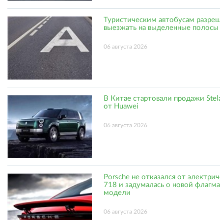
Туристическим автобусам разре
выезжать на выделенные полосы
06 августа 2026
В Китае стартовали продажи Stel
от Huawei
06 августа 2026
Porsche не отказался от электри
718 и задумалась о новой флагм
модели
06 августа 2026