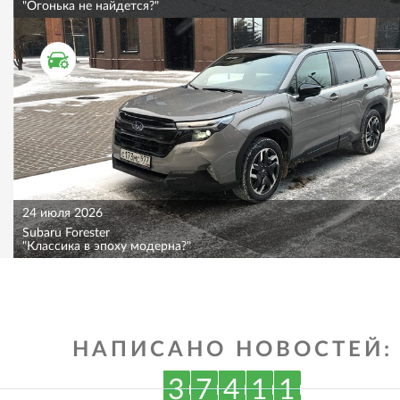
"Огонька не найдется?"
ТЕСТ ДРАЙВ
24 июля 2026
Subaru Forester
"Классика в эпоху модерна?"
НАПИСАНО НОВОСТЕЙ:
3
7
4
1
1