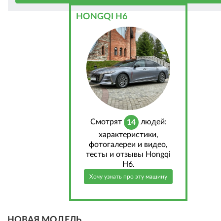
HONGQI H6
Cмотрят
людей:
14
характеристики,
фотогалереи и видео,
тесты и отзывы Hongqi
H6.
Хочу узнать про эту машину
НОВАЯ МОДЕЛЬ