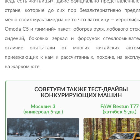
ведь есть «китайцы», даже официально представленные 
стране, которые до сих пор безальтернативно предл
меню своих мультимедиа не то что латиницу — иероглифы
Omoda C5 и «зимний» пакет: обогрев руля, лобового стек
сидений, боковых зеркал и форсунок стеклоомыват
отличие опять-таки от многих китайских автомо
приезжающих к нам и рассчитанных, похоже, на экспл
на жарком юге.
СОВЕТУЕМ ТАКЖЕ ТЕСТ-ДРАЙВЫ
КОНКУРИРУЮЩИХ МАШИН
Москвич 3
FAW Bestun T77
(универсал 5-дв.)
(хэтчбек 5-дв.)