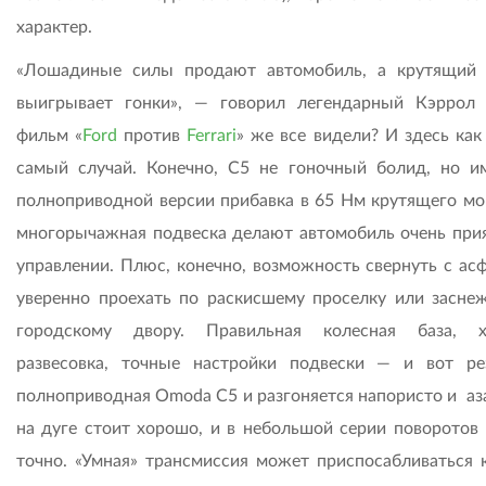
характер.
«Лошадиные силы продают автомобиль, а крутящий
выигрывает гонки», — говорил легендарный Кэррол
фильм «
Ford
против
Ferrari
» же все видели? И здесь как
самый случай. Конечно, C5 не гоночный болид, но и
полноприводной версии прибавка в 65 Нм крутящего мо
многорычажная подвеска делают автомобиль очень при
управлении. Плюс, конечно, возможность свернуть с асф
уверенно проехать по раскисшему проселку или засне
городскому двору. Правильная колесная база, х
развесовка, точные настройки подвески — и вот рез
полноприводная Omoda С5 и разгоняется напористо и аза
на дуге стоит хорошо, и в небольшой серии поворотов 
точно. «Умная» трансмиссия может приспосабливаться 