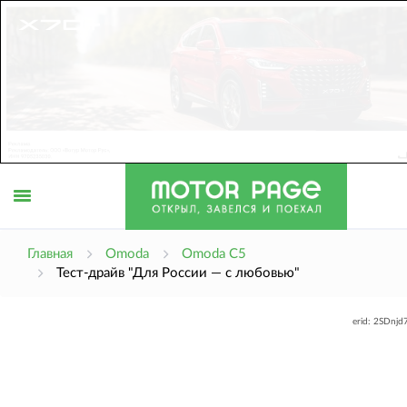
Открыть
Главная
Omoda
Omoda C5
Тест-драйв "Для России — с любовью"
меню
erid: 2SDnj