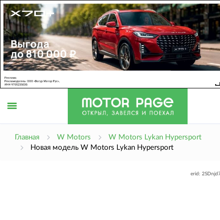
Открыть
Главная
W Motors
W Motors Lykan Hypersport
Новая модель W Motors Lykan Hypersport
меню
erid: 2SDnj