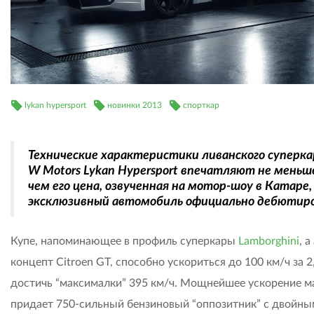
lykan hypersport
новинки 2013
спорткар
Технические характеристики ливанского суперка
W Motors Lykan Hypersport впечатляют не меньш
чем его цена, озвученная на мотор-шоу в Катаре,
эксклюзивный автомобиль официально дебютиро
Купе, напоминающее в профиль суперкары
Lamborghini
, а
концепт Citroen GT, способно ускориться до 100 км/ч за 2,
достичь “максималки” 395 км/ч. Мощнейшее ускорение 
придает 750-сильный бензиновый “оппозитник” с двойны