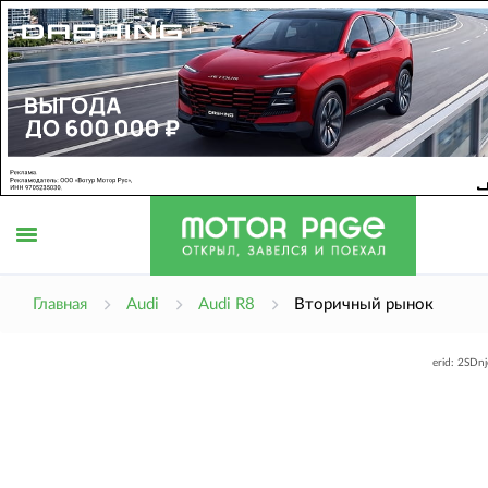
Открыть
Главная
Audi
Audi R8
Вторичный рынок
erid: 2SDn
меню