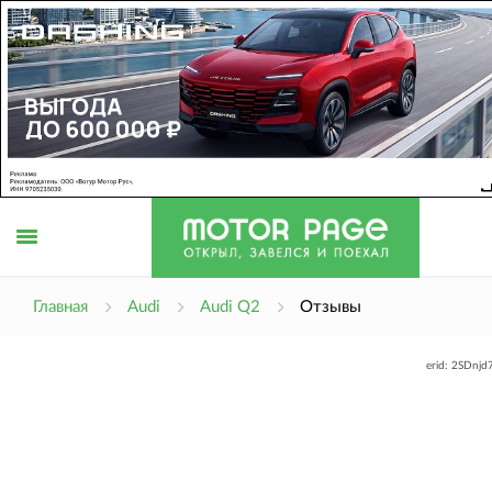
Открыть
Главная
Audi
Audi Q2
Отзывы
erid: 2SDnj
меню