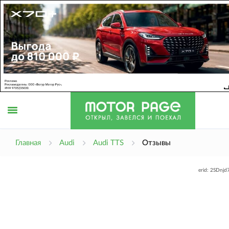
Открыть
Главная
Audi
Audi TTS
Отзывы
erid: 2SDnj
меню