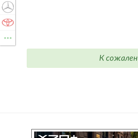
MERCEDES-BENZ
TOYOTA
...
ВСЕ МАРКИ
К сожален