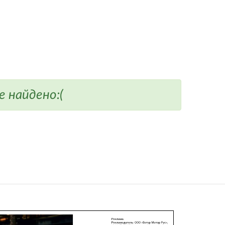
 найдено:(
: