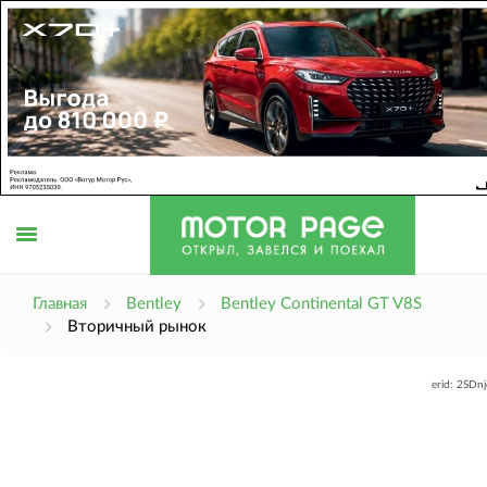
Открыть
Главная
Bentley
Bentley Continental GT V8S
Вторичный рынок
меню
erid: 2SDn