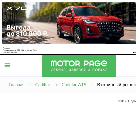
Открыть
Главная
Cadillac
Cadillac ATS
Вторичный рынок
erid: 2SDnj
меню