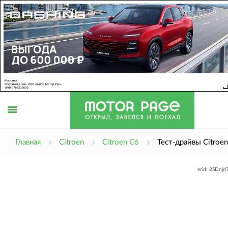
Открыть
Главная
Citroen
Citroen C6
Тест-драйвы Citroe
erid: 2SDnj
меню