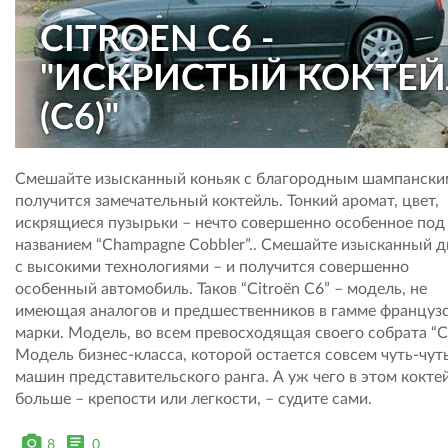
CITROEN C6 -
"ИСКРИСТЫЙ КОКТЕЙ
(C6)"
Смешайте изысканный коньяк с благородным шампански
получится замечательный коктейль. Тонкий аромат, цвет,
искрящиеся пузырьки – нечто совершенно особенное под
названием “Champagne Cobbler”.. Смешайте изысканный д
с высокими технологиями – и получится совершенно
особенный автомобиль. Таков “Citroёn C6” – модель, не
имеющая аналогов и предшественников в гамме француз
марки. Модель, во всем превосходящая своего собрата “С
Модель бизнес-класса, которой остается совсем чуть-чут
машин представительского ранга. А уж чего в этом кокте
больше – крепости или легкости, – судите сами.
8
0