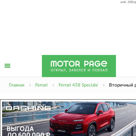
erid: 2SDn
Открыть
Главная
Ferrari
Ferrari 458 Speciale
Вторичный 
меню