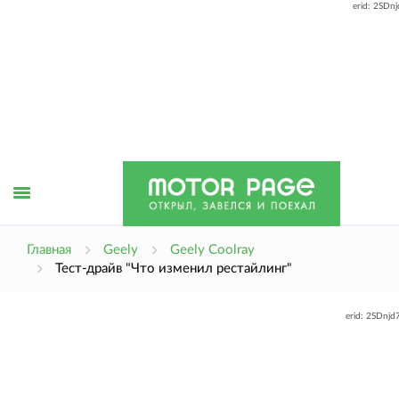
erid: 2SDn
Открыть
Главная
Geely
Geely Coolray
Тест-драйв "Что изменил рестайлинг"
меню
erid: 2SDnj