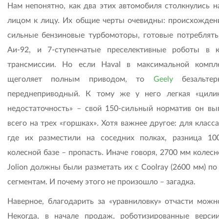
Нам непонятно, как два этих автомобиля столкнулись н
лицом к лицу. Их общие черты очевидны: происхождени
сильные бензиновые турбомоторы, готовые потреблять
Аи-92, и 7-ступенчатые преселективные роботы в к
трансмиссии. Но если Haval в максимальной компл
щеголяет полным приводом, то
Geely
безальтер
переднеприводный. К тому же у него легкая «цили
недостаточность» – свой 150-сильный норматив он вы
всего на трех «горшках». Хотя важнее другое: для класс
где их разместили на соседних полках, разница 1
колесной базе – пропасть. Иначе говоря, 2700 мм колес
Jolion должны были разметать их с Coolray (2600 мм) п
сегментам. И почему этого не произошло – загадка.
Наверное, благодарить за «уравниловку» отчасти можн
Некогда, в начале продаж, роботизированные верси