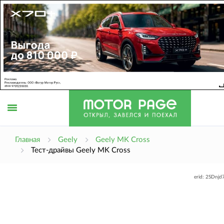
Открыть
Главная
Geely
Geely MK Cross
Тест-драйвы Geely MK Cross
меню
erid: 2SDnj