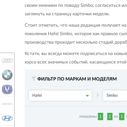
своим мнением по поводу Simbo, согласиться ил
заглянуть на страницу карточки модели.
Стоит отметить, что наша редакция получает н
поколения Hafei Simbo, которое как правило си
производства проходит несколько стадий дораб
Кстати, вы всегда можете подписаться на новые
AUDI
курсе всех значимых событий, касающихся этой
BMW
ФИЛЬТР ПО МАРКАМ И МОДЕЛЯМ
CHANGAN
Hafei
Simbo
HAVAL
показаны
-
из
т
1
1
1
HYUNDAI