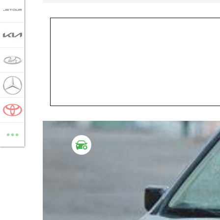
JETOUR
KIA
LADA
MERCEDES-BENZ
TOYOTA
...
ВСЕ МАРКИ
ТЕСТ ДРАЙВ