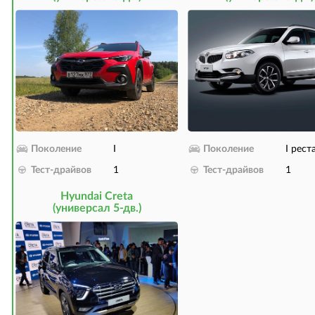
Поколение
I
Поколение
I рест
Тест-драйвов
1
Тест-драйвов
1
Hyundai Creta
(универсал 5-дв.)