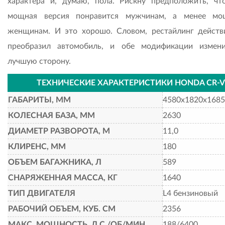
характера и, думаю, пола. Рискну предположить, чт
мощная версия понравится мужчинам, а менее мо
женщинам. И это хорошо. Словом, рестайлинг действ
преобразил автомобиль, и обе модификации измен
лучшую сторону.
ТЕХНИЧЕСКИЕ ХАРАКТЕРИСТИКИ HONDA CR-V
ГАБАРИТЫ, ММ
4580х1820х1685
КОЛЕСНАЯ БАЗА, ММ
2630
ДИАМЕТР РАЗВОРОТА, М
11,0
КЛИРЕНС, ММ
180
ОБЪЕМ БАГАЖНИКА, Л
589
СНАРЯЖЕННАЯ МАССА, КГ
1640
ТИП ДВИГАТЕЛЯ
L4 бензиновый
РАБОЧИЙ ОБЪЕМ, КУБ. СМ
2356
МАКС. МОЩНОСТЬ, Л.С./ОБ/МИН
188/6400