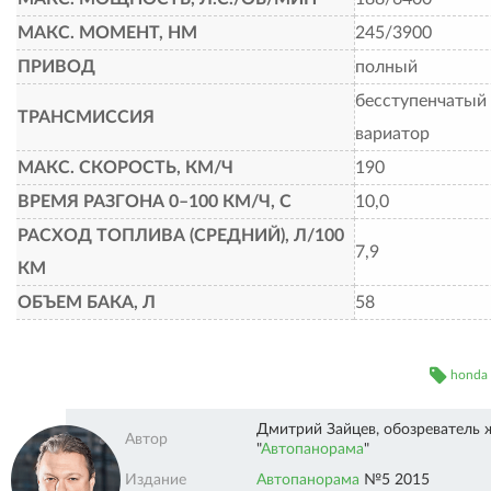
МАКС. МОМЕНТ, НМ
245/3900
ПРИВОД
полный
бесступенчатый
ТРАНСМИССИЯ
вариатор
МАКС. СКОРОСТЬ, КМ/Ч
190
ВРЕМЯ РАЗГОНА 0–100 КМ/Ч, С
10,0
РАСХОД ТОПЛИВА (СРЕДНИЙ), Л/100
7,9
КМ
ОБЪЕМ БАКА, Л
58
honda
Дмитрий Зайцев, обозреватель 
Автор
"
Автопанорама
"
Автопанорама"" />
Издание
Автопанорама
№5 2015