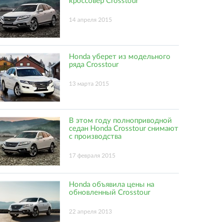
кроссовер Crosstour
14 апреля 2015
Honda уберет из модельного
ряда Crosstour
13 марта 2015
В этом году полноприводной
седан Honda Crosstour снимают
с производства
17 февраля 2015
Honda объявила цены на
обновленный Crosstour
22 апреля 2013