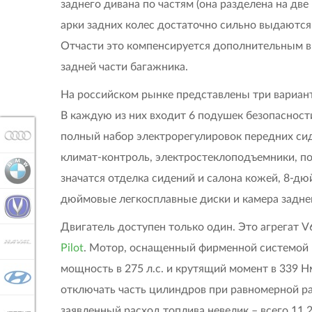
заднего дивана по частям (она разделена на две
арки задних колес достаточно сильно выдаются 
Отчасти это компенсируется дополнительным в
задней части багажника.
На российском рынке представлены три варианта 
В каждую из них входит 6 подушек безопасности
AUDI
полный набор электрорегулировок передних сид
климат-контроль, электростеклоподъемники, по
BMW
значатся отделка сидений и салона кожей, 8-д
дюймовые легкосплавные диски и камера заднег
CHANGAN
Двигатель доступен только один. Это агрегат V
HAVAL
Pilot
. Мотор, оснащенный фирменной системой р
мощность в 275 л.с. и крутящий момент в 339 Н
HYUNDAI
отключать часть цилиндров при равномерной раб
заявленный расход топлива невелик – всего 11,2