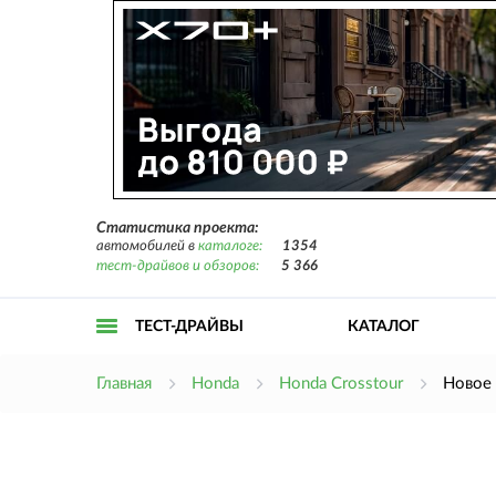
Статистика проекта:
автомобилей в
каталоге:
1354
тест-драйвов и обзоров:
5 366
ТЕСТ-ДРАЙВЫ
КАТАЛОГ
Открыть
Главная
Honda
Honda Crosstour
Новое 
меню