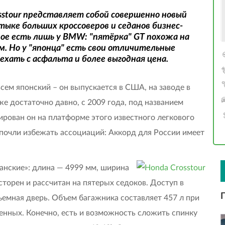
stour представляет собой совершенно новый
ыке больших кроссоверов и седанов бизнес-
ое есть лишь у BMW: "пятёрка" GT похожа на
м. Но у "японца" есть свои отличительные
хать с асфальта и более выгодная цена.
всем японский – он выпускается в США, на заводе в
е достаточно давно, с 2009 года, под названием
уирован он на платформе этого известного легкового
почли избежать ассоциаций: Аккорд для России имеет
анские»: длина — 4999 мм, ширина
сторен и рассчитан на пятерых седоков. Доступ в
емная дверь. Объем багажника составляет 457 л при
енных. Конечно, есть и возможность сложить спинку