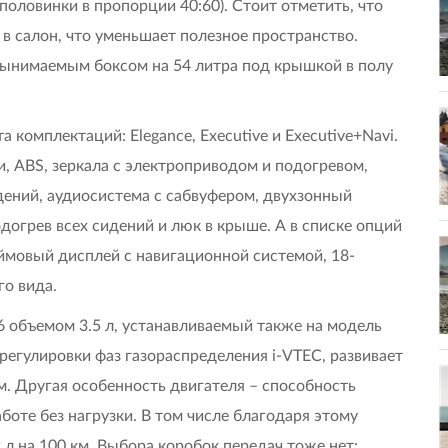
 половинки в пропорции 40:60). Стоит отметить, что
в салон, что уменьшает полезное пространство.
ынимаемым боксом на 54 литра под крышкой в полу
комплектаций: Elegance, Executive и Executive+Navi.
, ABS, зеркала с электроприводом и подогревом,
ений, аудиосистема с сабвуфером, двухзонный
догрев всех сидений и люк в крыше. А в списке опций
юймовый дисплей с навигационной системой, 18-
о вида.
6 объемом 3.5 л, устанавливаемый также на модель
егулировки фаз газораспределения i-VTEC, развивает
м. Другая особенность двигателя – способность
оте без нагрузки. В том числе благодаря этому
 л на 100 км. Выбора коробок передач тоже нет: