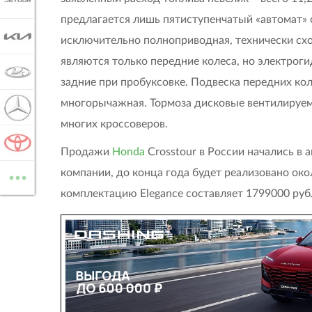
JETOUR
предлагается лишь пятиступенчатый «автомат» 
KIA
исключительно полноприводная, технически с
являются только передние колеса, но электрог
LADA
задние при пробуксовке. Подвеска передних кол
многорычажная. Тормоза дисковые вентилируемы
MERCEDES-BENZ
многих кроссоверов.
TOYOTA
Продажи
Honda
Crosstour в России начались в
...
компании, до конца года будет реализовано ок
ВСЕ МАРКИ
комплектацию Elegance составляет 1799000 руб