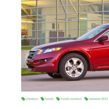
crosstour
honda
honda crosstour
новинки 2011