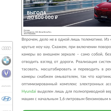
Впрочем, дело не в одной лишь телематике. Из
крутые ноу-хау. Скажем, при включении повор
AUDI
камеры во внешнем зеркале – само собой, без
BMW
отводить взгляд от дороги. Реализация систе
тасовать, масштабировать и переводить в р
CHANGAN
камеры снабжен омывателем, так что картинка
оптимизированный комплекс электронных ас
HAVAL
Hyundai
выделен лишь для полноприводной верс
машин с начальным 1,6-литровым бензиновым мот
HYUNDAI