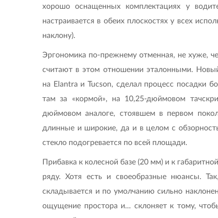
хорошо оснащенных комплектациях у водите
настраивается в обеих плоскостях у всех испол
наклону).
Эргономика по-прежнему отменная, не хуже, ч
считают в этом отношении эталонными. Новый
на Elantra и Tucson, сделал процесс посадки б
там за «кормой», на 10,25-дюймовом тачскр
дюймовом аналоге, стоявшем в первом поколе
длинные и широкие, да и в целом с обзорност
стекло подогревается по всей площади.
Прибавка к колесной базе (20 мм) и к габаритн
ряду. Хотя есть и своеобразные нюансы. Так
складывается и по умолчанию сильно наклонена
ощущение простора и... склоняет к тому, что