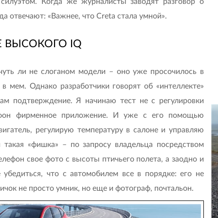
силуэтом. Когда же журналисты заводят разговор о
а отвечают: «Важнее, что Creta стала умной».
Е ВЫСОКОГО IQ
 чуть ли не слоганом модели – оно уже просочилось в
 в мем. Однако разработчики говорят об «интеллекте»
вам подтверждение. Я начинаю тест не с регулировки
ртфон фирменное приложение. И уже с его помощью
игатель, регулирую температуру в салоне и управляю
 такая «фишка» – по запросу владельца посредством
телефон свое фото c высоты птичьего полета, а заодно и
убедиться, что с автомобилем все в порядке: его не
вичок не просто умник, но еще и фотограф, почтальон.