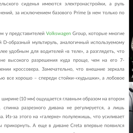
льского сиденья имеются электронастройки, а руль
нений, за исключением базового Prime (в нем только по
ем у представителей
Volkswagen
Group, которые многие
 D-образный мультируль, аналогичный используемому
олее удобным для водителей «в теле», а разглядеть, что
ине высокого разрешения куда проще, чем на его 7-
нии кроссовера. Замечательно, что внешние зеркала
ью все хорошо – спереди стойки-«худышки», а лобовое
ой ширине (10 мм) ощущается главным образом на втором
, спинка разрезного дивана не регулируется, а лишь
. Из-за этого на «галерке» полулежишь, что усиливает
бы прикорнуть. А еще в диване Creta впервые появился