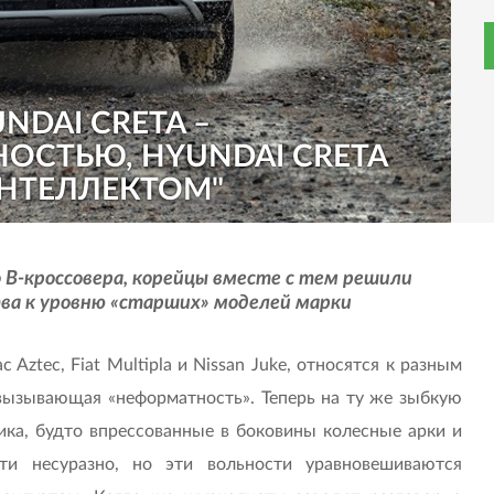
NDAI CRETA –
ОСТЬЮ, HYUNDAI CRETA
НТЕЛЛЕКТОМ"
о B-кроссовера, корейцы вместе с тем решили
ва к уровню «старших» моделей марки
ac Aztec, Fiat Multipla и Nissan Juke, относятся к разным
вызывающая «неформатность». Теперь на ту же зыбкую
тика, будто впрессованные в боковины колесные арки и
ти несуразно, но эти вольности уравновешиваются