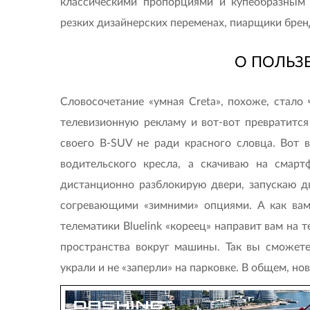
классическими пропорциями и купеобразным 
резких дизайнерских переменах, пиарщики бренд
О ПОЛЬЗ
Словосочетание «умная Creta», похоже, стало
телевизионную рекламу и вот-вот превратится
своего B-SUV не ради красного словца. Вот 
водительского кресла, а скачиваю на сма
дистанционно разблокирую двери, запускаю дв
согревающими «зимними» опциями. А как вам
телематики Bluelink «кореец» направит вам на 
пространства вокруг машины. Так вы сможете 
украли и не «заперли» на парковке. В общем, но