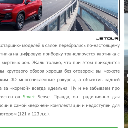
 «старших» моделей в салон перебрались по-настоящему
отника на цифровую приборку транслируется картинка с
 мертвых зон. Жаль только, что при этом приходится
мы кругового обзора хороша без оговорок: вы можете
ежим 3D многочисленные ракурсы, а объектив задней
 за «кормой» всегда идеальна. Ну и не забываем про
систентов
Smart
Sense. Правда, он традиционно для
ии в самой «верхней» комплектации и недоступен для
ором (121 и 123 л.с.).