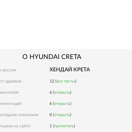
О
HYUNDAI
CRETA
ХЕНДАЙ КРЕТА
о-русски
ест-драйвов
12 (
все тесты
)
вигателей
6 (
открыть
)
6 (
открыть
)
омлектаций
оследнее поколение
II (
открыть
)
1 (
прочитать
)
тзывов на сайте