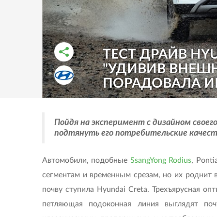
ТЕСТ ДРАЙВ HYU
"УДИВИВ ВНЕШН
РАССКАЗАТЬ ВО ВКОНТАКТЕ
РАССКАЗАТЬ В ОДНОКЛАССНИКАХ
ПОРАДОВАЛА И
Пойдя на эксперимент с дизайном своег
подтянуть его потребительские качест
Автомобили, подобные
SsangYong Rodius
, Ponti
сегментам и временным срезам, но их роднит 
почву ступила Hyundai Creta. Трехъярусная оп
петляющая подоконная линия выглядят поч