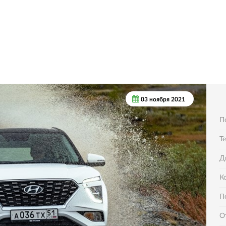
03 ноября 2021
П
Т
Д
К
П
О