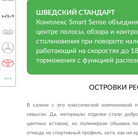
JETOUR
ШВЕДСКИЙ СТАНДАРТ
KIA
Комплекс Smart Sense объедин
центре полосы, обзора и контр
LADA
столкновения при повороте нал
MERCEDES-BENZ
работающий на скоростях до 18
торможения с функцией распоз
TOYOTA
...
ВСЕ МАРКИ
ОСТРОВКИ Р
В салоне с его классической компоновкой пе
невысок. Да, материалы отделки стали добро
цветные вставки), но полимерная обшивка п
отнюдь не спортивный профиль, хотя, как ни кр