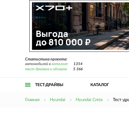
Статистика проекта:
автомобилей в
каталоге:
1354
тест-драйвов и обзоров:
5 366
ТЕСТ-ДРАЙВЫ
КАТАЛОГ
Открыть
Главная
Hyundai
Hyundai Creta
Тест-др
меню