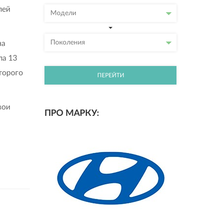
лей
Модели
Поколения
на
ла 13
торого
ПЕРЕЙТИ
вои
ПРО МАРКУ: