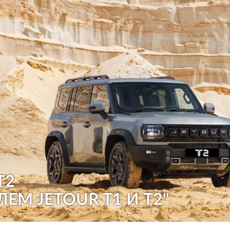
T2
ЛЕМ JETOUR T1 И T2"