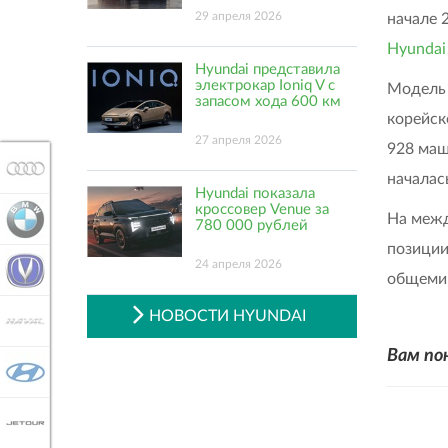
29 апреля 2026
начале 
Hyundai 
Hyundai представила
электрокар Ioniq V с
Модель 
запасом хода 600 км
корейск
27 апреля 2026
928 маш
AUDI
началас
Hyundai показала
кроссовер Venue за
На межд
BMW
780 000 рублей
позиции
24 апреля 2026
CHANGAN
общеми
НОВОСТИ HYUNDAI
HAVAL
Вам по
HYUNDAI
JETOUR