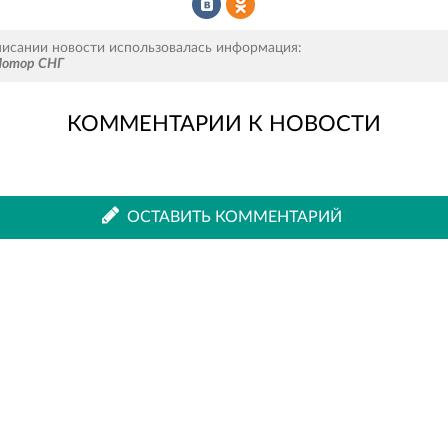
Рассказать
Рассказать
писании новости использовалась информация:
Мотор СНГ
КОММЕНТАРИИ К НОВОСТИ
во
в
ВКонтакте
Одноклассниках
ОСТАВИТЬ КОММЕНТАРИЙ