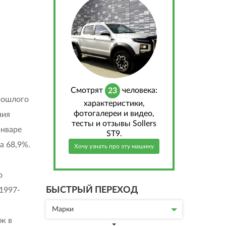
Cмотрят
человека:
23
рошлого
характеристики,
фотогалереи и видео,
ния
тесты и отзывы Sollers
январе
ST9.
а 68,9%.
Хочу узнать про эту машину
о
БЫСТРЫЙ ПЕРЕХОД
1997-
Марки
ж в