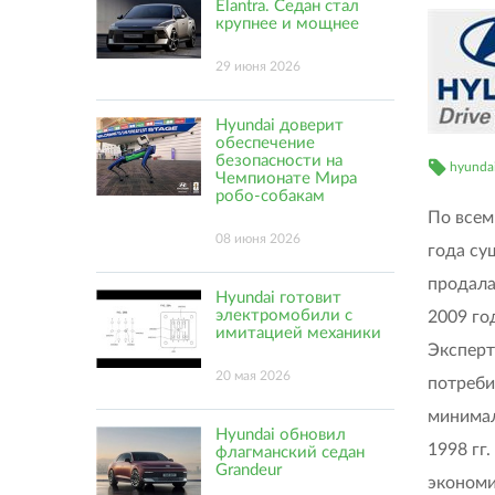
Elantra. Седан стал
крупнее и мощнее
29 июня 2026
Hyundai доверит
обеспечение
безопасности на
hyunda
Чемпионате Мира
робо-собакам
По всем
08 июня 2026
года су
продала
Hyundai готовит
электромобили с
2009 го
имитацией механики
Эксперт
20 мая 2026
потреби
минимал
Hyundai обновил
1998 гг
флагманский седан
Grandeur
экономи