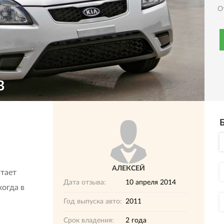
О
В
АЛЕКСЕЙ
атает
Дата отзыва:
10 апреля 2014
огда в
Год выпуска авто:
2011
Срок владения:
2 года