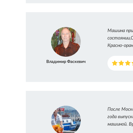
Машина при
состоянии,
Красно-ора
Владимир Фаскевич
После Моск
года выпуск
машиной. В