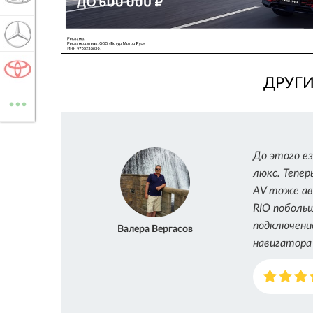
MERCEDES-BENZ
TOYOTA
ДРУГ
...
ВСЕ МАРКИ
До этого е
люкс. Тепер
AV тоже ав
RIO побольш
подключени
Валера Вергасов
навигатора 