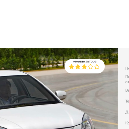
мнение автора
П
П
о
В
Т
Д
К