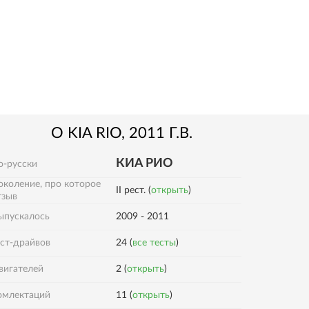
О
KIA
RIO
, 2011 Г.В.
КИА РИО
о-русски
околение, про которое
II рест. (
открыть
)
тзыв
ыпускалось
2009 - 2011
ест-драйвов
24 (
все тесты
)
вигателей
2 (
открыть
)
омлектаций
11 (
открыть
)