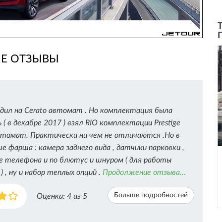
ИЕ ОТЗЫВЫ
здил на Cerato автомат . Но комплектация была
ь ( в декабре 2017 ) взял RIO комплектации Prestige
томат. Практически ни чем не отличаются .Но в
е фарша : камера заднего вида , датчики парковки ,
е телефона и по блютус и шнуром ( для работы
) , ну и набор теплых опций .
Продолжение отзыва...
Больше подробностей
Оценка:
4
из 5