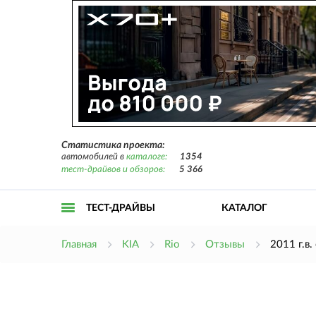
Статистика проекта:
автомобилей в
каталоге:
1354
тест-драйвов и обзоров:
5 366
ТЕСТ-ДРАЙВЫ
КАТАЛОГ
Открыть
Главная
KIA
Rio
Отзывы
2011 г.в
меню