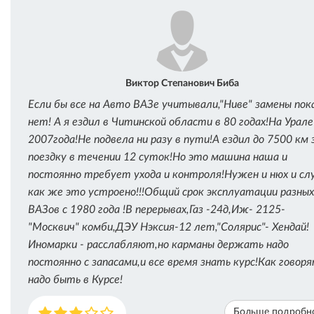
Виктор Степанович Биба
Если бы все на Авто ВАЗе учитывали,"Ниве" замены пок
нет! А я ездил в Читинской области в 80 годах!На Урале
2007года!Не подвела ни разу в пути!А ездил до 7500 км 
поездку в течении 12 суток!Но это машина наша и
постоянно требует ухода и контроля!Нужен и нюх и слу
как же это устроено!!!Общий срок эксплуатации разных
ВАЗов с 1980 года !В перерывах,Газ -24д,Иж- 2125-
"Москвич" комби,ДЭУ Нэксия-12 лет,"Солярис"- Хендай!
Иномарки - расслабляют,но карманы держать надо
постоянно с запасами,и все время знать курс!Как говор
надо быть в Курсе!
Больше подробн