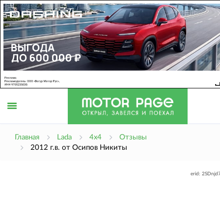
Открыть
Главная
Lada
4x4
Отзывы
2012 г.в. от Осипов Никиты
меню
erid: 2SDnj