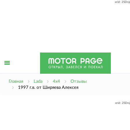
erid: 2SDn
Открыть
Главная
Lada
4x4
Отзывы
1997 г.в. от Ширяева Алексея
меню
erid: 2SDn