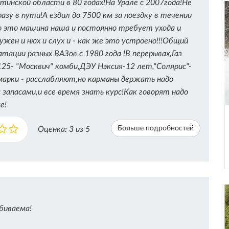
итинской области в 80 годах!На Урале с 2007года!Не
разу в пути!А ездил до 7500 км за поездку в течении
о это машина наша и постоянно требует ухода и
жен и нюх и слух и - как же это устроено!!!Общий
атации разных ВАЗов с 1980 года !В перерывах,Газ
25- "Москвич" комби,ДЭУ Нэксия-12 лет,"Солярис"-
марки - расслабляют,но карманы держать надо
 запасами,и все время знать курс!Как говорят надо
е!
Больше подробностей
Оценка:
3
из 5
биваема!