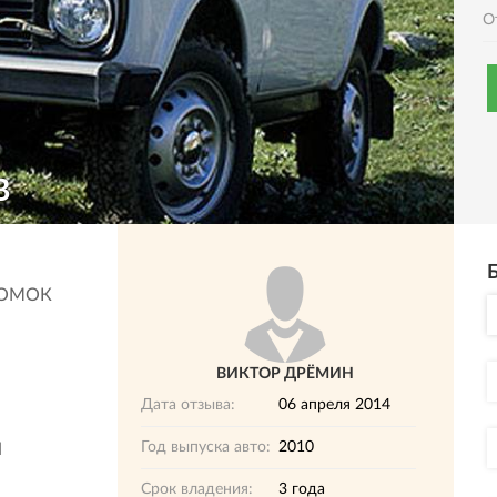
О
В
ЛОМОК
ВИКТОР ДРЁМИН
Дата отзыва:
06 апреля 2014
Год выпуска авто:
2010
И
Срок владения:
3 года