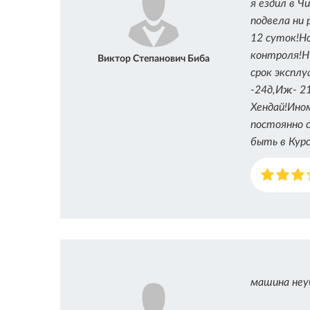
я ездил в Ч
подвела ни 
12 суток!Н
контроля!Ну
Виктор Степанович Биба
срок эксплу
-24д,Иж- 21
Хендай!Ино
постоянно с
быть в Курс
машина неу