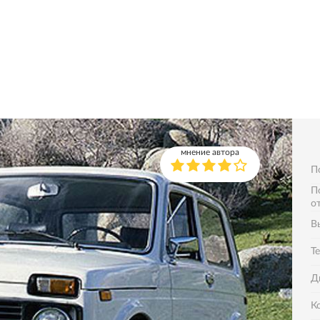
мнение автора
П
П
о
В
Т
Д
К