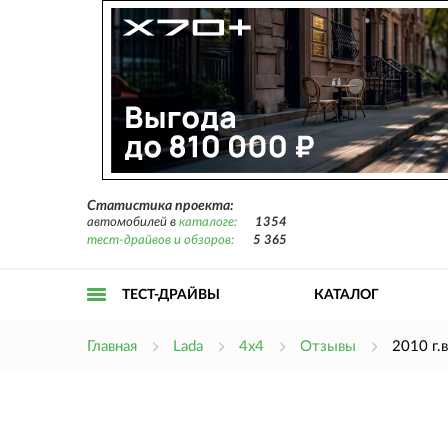
Статистика проекта:
автомобилей в
каталоге:
1354
тест-драйвов и обзоров:
5 365
ТЕСТ-ДРАЙВЫ
КАТАЛОГ
Открыть
Главная
Lada
4x4
Отзывы
2010 г
меню