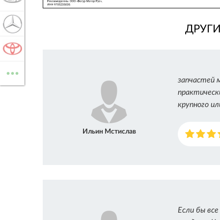
MERCEDES-BENZ
ДРУГ
TOYOTA
...
ВСЕ МАРКИ
запчастей м
практическ
крупного и
Ильин Мстислав
Если бы все