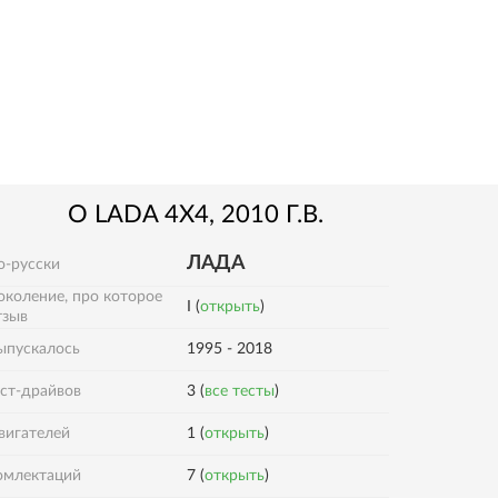
О
LADA
4X4
, 2010 Г.В.
ЛАДА
о-русски
околение, про которое
I (
открыть
)
тзыв
ыпускалось
1995 - 2018
ест-драйвов
3 (
все тесты
)
вигателей
1 (
открыть
)
омлектаций
7 (
открыть
)