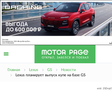
Открыть
Главная
Lexus
GS
Новости
Lexus планирует выпуск купе на базе GS
меню
erid: 2SDnj