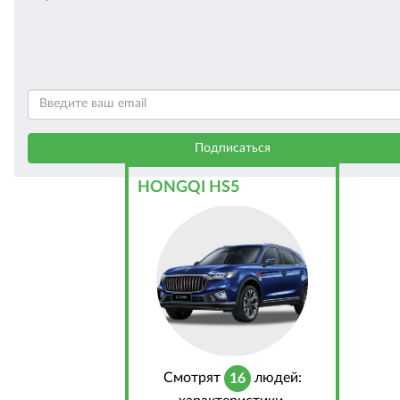
HONGQI HS5
Cмотрят
людей:
16