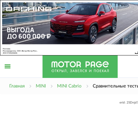
Открыть
Главная
MINI
MINI Cabrio
Сравнительные тест
erid: 2SDnj
меню