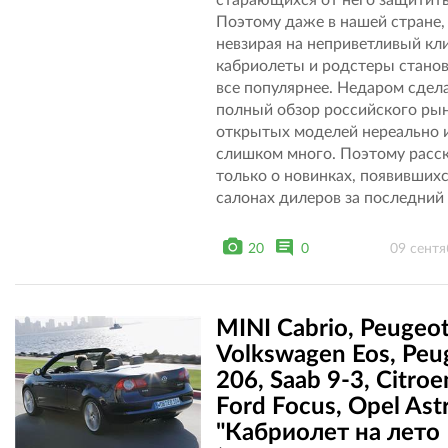
старающихся от него защитить
Поэтому даже в нашей стране,
невзирая на неприветливый кл
кабриолеты и родстеры стано
все популярнее. Недаром сдел
полный обзор российского ры
открытых моделей нереально 
слишком много. Поэтому расс
только о новинках, появившихс
салонах дилеров за последний 
20
0
09 сентя
MINI Cabrio, Peugeot
Volkswagen Eos, Peu
206, Saab 9-3, Citroe
Ford Focus, Opel Astr
"Кабриолет на лето