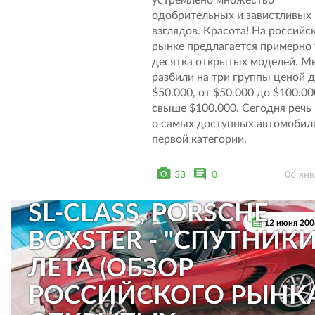
устремлено множество
PEUGEOT 206, SAAB 9-3
одобрительных и завистливых
взглядов. Красота! На российс
AUDI TT, BMW Z4, BMW
рынке предлагается примерно
десятка открытых моделей. М
SERIES, CITROEN C3, A
разбили на три группы ценой 
$50.000, от $50.000 до $100.00
A4, BMW 3 SERIES,
свыше $100.000. Сегодня речь
о самых доступных автомобил
JAGUAR XK, LOTUS ELIS
первой категории.
MERCEDES-BENZ SLK-
33
0
06 янв
CLASS, MERCEDES-BEN
SL-CLASS, PORSCHE
12 июня 200
BOXSTER - "СПУТНИК
ЛЕТА (ОБЗОР
РОССИЙСКОГО РЫНК