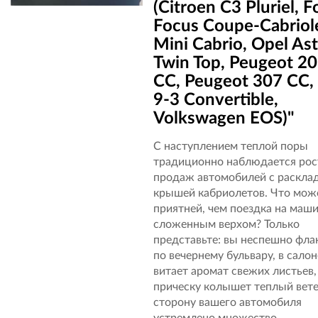
VOLKSWAGEN NEW
(Citroen C3 Pluriel, F
Focus Coupe-Cabriol
BEETLE, LAMBORGHINI
Mini Cabrio, Opel Ast
MURCIELAGO ROADSTE
Twin Top, Peugeot 2
CC, Peugeot 307 CC,
LAMBORGHINI GALLA
9-3 Convertible,
LP 550-2 SPYDER,
Volkswagen EOS)"
MASERATI SPYDER,
С наступлением теплой поры
традиционно наблюдается рос
PORSCHE 911 CARRER
продаж автомобилей с раскла
крышей кабриолетов. Что мож
CABRIOLET, MINI CABR
приятней, чем поездка на маши
LEXUS SC, FERRARI 430,
сложенным верхом? Только
представьте: вы неспешно фла
PEUGEOT 307, CHRYSL
по вечернему бульвару, в салон
витает аромат свежих листьев,
PT CRUISER, MERCEDES
прическу колышет теплый ветер
сторону вашего автомобиля
BENZ CLK-CLASS,