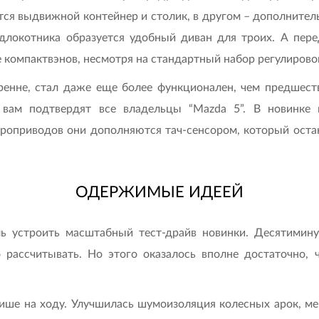
тся выдвижной контейнер и столик, в другом – дополнитель
одлокотника образуется удобный диван для троих. А пер
е компактвэнов, несмотря на стандартный набор регулирово
ренне, стал даже еще более функционален, чем предшест
вам подтвердят все владельцы “Mazda 5”. В новинке 
троприводов они дополняются тач-сенсором, который остан
ОДЕРЖИМЫЕ ИДЕЕЙ
устроить масштабный тест-драйв новинки. Десятиминут
 рассчитывать. Но этого оказалось вполне достаточно, 
ише на ходу. Улучшилась шумоизоляция колесных арок, ме