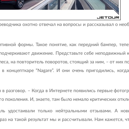
реводчика охотно отвечал на вопросы и рассказывал о не
ивной формы. Такое понятие, как передний бампер, тепе
 подчеркивают движение. Представьте себе неподвижный к
леса, на повторитель поворотов, стоящий за ним, – от них 
а в концепткаре “Nagare”. И они очень пригодились, ког
я в разговор. – Когда в Интернете появились первые фото
о поколения. И, знаете, там было немало критических откл
ь удостаивали только нейтральными отзывами. А нови
 раз на такой результат мы и рассчитывали. Нам кажется, 