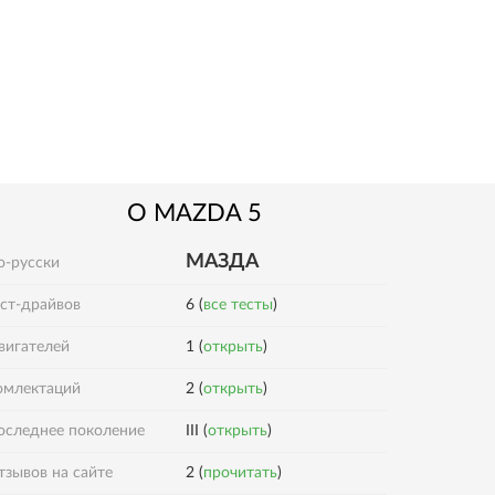
О
MAZDA
5
МАЗДА
о-русски
ест-драйвов
6 (
все тесты
)
вигателей
1 (
открыть
)
2 (
открыть
)
омлектаций
оследнее поколение
III (
открыть
)
2 (
прочитать
)
тзывов на сайте