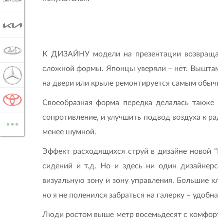
JETOUR
KIA
LADA
К ДИЗАЙНУ модели на презентации возвращал
сложной формы. Японцы уверяли – нет. Выштамп
MERCEDES-BENZ
на двери или крыле ремонтируется самым обычн
TOYOTA
Своеобразная форма передка делалась также
...
сопротивление, и улучшить подвод воздуха к ра
ВСЕ МАРКИ
менее шумной.
Эффект расходящихся струй в дизайне новой “
сидений и т.д. Но и здесь ни один дизайнер
визуальную зону и зону управления. Большие 
но я не поленился забраться на галерку – удобна
Люди ростом выше метр восемьдесят с комфорто