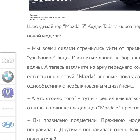
Шеф-дизайнер “Mazda 5” Кодзи Табата через пе
новой модели:
– Мы всеми силами стремились уйти от примит
“улыбчивое” лицо. Изогнутые линии на бортах
AUDI
волны. А теперь взгляните на арку переднего ко
естественных струй “Mazda” впервые показал
BMW
однообъемник с необыкновенным дизайном…
CHANGAN
– А это стоило того? – тут и я решил вмешатьс
отзывы о новинке владельцев “Mazda 5” прежнег
HAVAL
– Вы правильно подметили. Прежнюю модел
HYUNDAI
понравилась. Другим – понравилась очень. Как
покупателей.