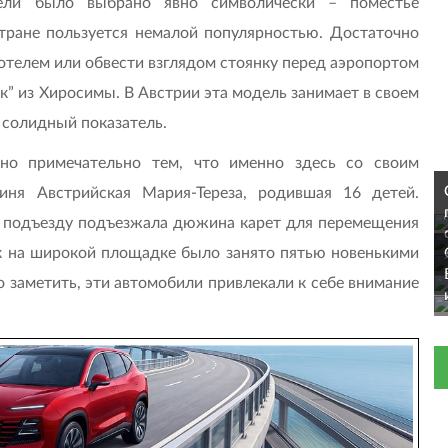
ели было выбрано явно символически – поместье
тране пользуется немалой популярностью. Достаточно
 отелем или обвести взглядом стоянку перед аэропортом
ок” из Хиросимы. В Австрии эта модель занимает в своем
м солидный показатель.
оно примечательно тем, что именно здесь со своим
иня Австрийская Мария-Тереза, родившая 16 детей.
му подъезду подъезжала дюжина карет для перемещения
к на широкой площадке было занято пятью новенькими
до заметить, эти автомобили привлекали к себе внимание