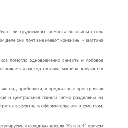
буют ли трудоемкого ремонта боковины столь
ом деле они почти не имеют кривизны – вмятина
ков помогло одновременно снизить и лобовое
то снижается расход топлива, машина получается
рька над приборами, в продольных прострочках
кая и центральная панели четко разделены на
мотрятся эффектным оформительским элементом,
гулируемых складных кресла “Karakuri”, причем