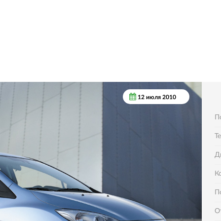
12 июля 2010
П
Т
Д
К
П
О