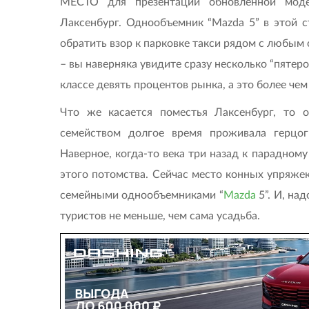
МЕСТО для презентации обновленной мод
Лаксенбург. Однообъемник “Mazda 5” в этой с
обратить взор к парковке такси рядом с любым
– вы наверняка увидите сразу несколько “пятер
классе девять процентов рынка, а это более че
Что же касается поместья Лаксенбург, то 
семейством долгое время проживала герцог
Наверное, когда-то века три назад к парадно
этого потомства. Сейчас место конных упряже
семейными однообъемниками “
Mazda
5”. И, на
туристов не меньше, чем сама усадьба.