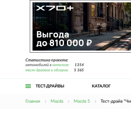
Статистика проекта:
автомобилей в
каталоге:
1354
тест-драйвов и обзоров:
5 365
ТЕСТ-ДРАЙВЫ
КАТАЛОГ
Открыть
Главная
Mazda
Mazda 5
Тест-драйв "Чи
меню