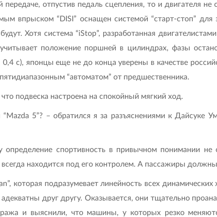
й передаче, отпустив педаль сцепления, то и двигателя не
ым впрыском “DISI” оснащен системой “старт-стоп” для 
удут. Хотя система “iStop”, разработанная двигателистами
учитывает положение поршней в цилиндрах, фазы остано
 0,4 с), японцы еще не до конца уверены в качестве росси
 пятидиапазонным “автоматом” от предшественника.
 что подвеска настроена на спокойный мягкий ход.
 “Mazda 5”? – обратился я за разъяснениями к Дайсуке Ум
ну определение спортивность в привычном понимании не 
 всегда находится под его контролем. А пассажиры должн
an”, которая подразумевает линейность всех динамических
 адекватны друг другу. Оказывается, они тщательно проан
иража и выяснили, что машины, у которых резко меняют