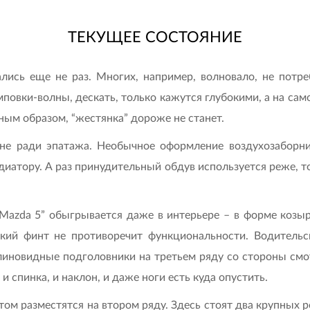
ТЕКУЩЕЕ СОСТОЯНИЕ
ись еще не раз. Многих, например, волновало, не потре
овки-волны, дескать, только кажутся глубокими, а на сам
ым образом, “жестянка” дороже не станет.
 не ради эпатажа. Необычное оформление воздухозаборни
диатору. А раз принудительный обдув используется реже, 
Mazda 5” обыгрывается даже в интерьере – в форме козы
ский финт не противоречит функциональности. Водительс
клиновидные подголовники на третьем ряду со стороны с
 и спинка, и наклон, и даже ноги есть куда опустить.
м разместятся на втором ряду. Здесь стоят два крупных ре