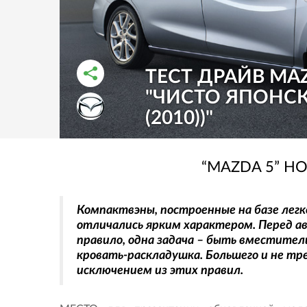
ТЕСТ ДРАЙВ MAZ
"ЧИСТО ЯПОНСК
РАССКАЗАТЬ ВО ВКОНТАКТЕ
РАССКАЗАТЬ В ОДНОКЛАССНИКАХ
(2010))"
“MAZDA 5” 
Компактвэны, построенные на базе легко
отличались ярким характером. Перед а
правило, одна задача – быть вместитель
кровать-раскладушка. Большего и не тре
исключением из этих правил.