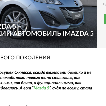
Ц
DA 5 –
ИЙ АВТОМОБИЛЬ (MAZDA 5
НОВОГО ПОКОЛЕНИЯ
вушек С-класса, всегда выглядели безлико и не
втомобилями такого типа ставилась, как
ными, как бочка, и функциональными, как
бовалось. А вот “
Mazda 5
”, судя по всему, стала