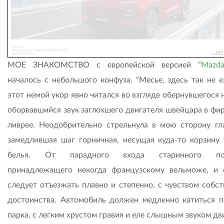
МОЕ ЗНАКОМСТВО с европейской версией “
Mazd
началось с небольшого конфуза. “Месье, здесь так не е
этот немой укор явно читался во взгляде обернувшегося 
оборвавшийся звук заглохшего двигателя швейцара в фи
ливрее. Неодобрительно стрельнула в мою сторону гл
замедлившая шаг горничная, несущая куда-то корзину 
белья. От парадного входа старинного пом
принадлежащего некогда французскому вельможе, и 
следует отъезжать плавно и степенно, с чувством собст
достоинства. Автомобиль должен медленно катиться п
парка, с легким хрустом гравия и еле слышным звуком дв