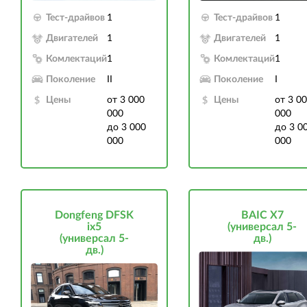
Тест-драйвов
1
Тест-драйвов
1
Двигателей
1
Двигателей
1
Комлектаций
1
Комлектаций
1
Поколение
II
Поколение
I
Цены
от 3 000
Цены
от 3 0
000
000
до 3 000
до 3 0
000
000
Dongfeng DFSK
BAIC X7
ix5
(универсал 5-
(универсал 5-
дв.)
дв.)