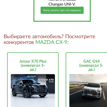
Changan UNI-V.
Хочу узнать про эту машину
Выбираете автомобиль? Посмотрите
конкурентов
MAZDA CX-9
:
Jetour X70 Plus
GAC GS4
(универсал 5-
(универсал 5-
дв.)
дв.)