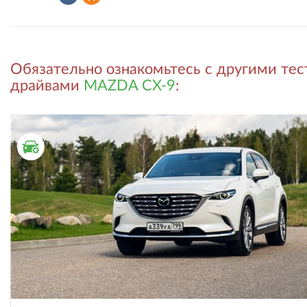
Рассказать
Рассказать
Обязательно ознакомьтесь с другими тес
во
в
драйвами
MAZDA CX-9
:
ВКонтакте
Одноклассниках
ТЕСТ ДРАЙВ