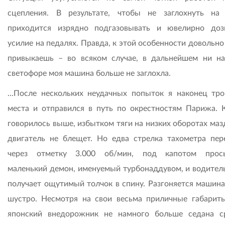
сцепления. В результате, чтобы не заглохнуть на 
приходится изрядно подгазовывать и ювелирно доз
усилие на педалях. Правда, к этой особенности довольн
привыкаешь – во всяком случае, в дальнейшем ни н
светофоре моя машина больше не заглохла.
...После нескольких неудачных попыток я наконец тро
места и отправился в путь по окрестностям Парижа. 
говорилось выше, избытком тяги на низких оборотах маз
двигатель не блещет. Но едва стрелка тахометра пер
через отметку 3.000 об/мин, под капотом просы
маленький демон, именуемый турбонаддувом, и водитель
получает ощутимый толчок в спину. Разгоняется машина
шустро. Несмотря на свои весьма приличные габариты
японский внедорожник не намного больше седана с