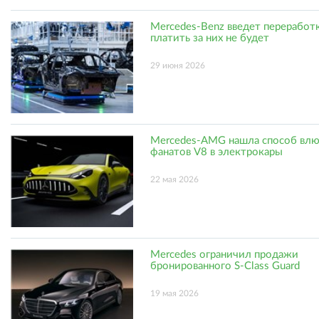
Mercedes-Benz введет переработк
платить за них не будет
29 июня 2026
Mercedes-AMG нашла способ вл
фанатов V8 в электрокары
22 мая 2026
Mercedes ограничил продажи
бронированного S-Class Guard
19 мая 2026