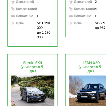
Двигателей
1
Двигателей
2
Комлектаций
1
Комлектаций
4
Поколение
I
Поколение
I
Цены
от 1 190
Цены
от 869
000
до 989
до 1 190
000
Suzuki SX4
LIFAN X60
(универсал 5-
(универсал 5-
дв.)
дв.)