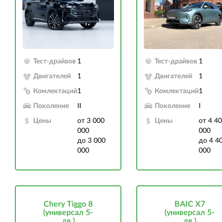
Тест-драйвов
1
Тест-драйвов
1
Двигателей
1
Двигателей
1
Комлектаций
1
Комлектаций
1
Поколение
II
Поколение
I
Цены
от 3 000
Цены
от 4 4
000
000
до 3 000
до 4 4
000
000
Chery Tiggo 8
BAIC X7
(универсал 5-
(универсал 5-
дв.)
дв.)