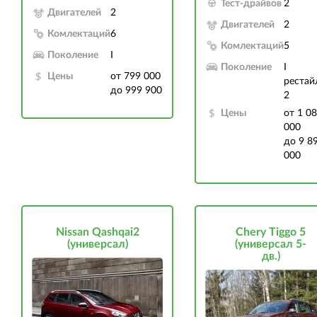
Тест-драйвов
2
Двигателей
2
Двигателей
2
Комлектаций
6
Комлектаций
5
Поколение
I
Поколение
I
Цены
от 799 000
рестай
до 999 900
2
Цены
от 1 0
000
до 9 8
000
Nissan Qashqai2
Chery Tiggo 5
(универсал)
(универсал 5-
дв.)