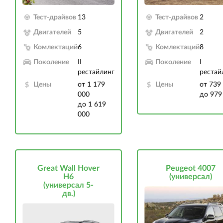
Тест-драйвов
13
Тест-драйвов
2
Двигателей
5
Двигателей
2
Комлектаций
6
Комлектаций
8
Поколение
II
Поколение
I
рестайлинг
рестай
Цены
от 1 179
Цены
от 739
000
до 979
до 1 619
000
Great Wall Hover
Peugeot 4007
H6
(универсал)
(универсал 5-
дв.)