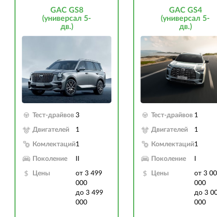
GAC GS8
GAC GS4
(универсал 5-
(универсал 5-
дв.)
дв.)
Тест-драйвов
3
Тест-драйвов
1
Двигателей
1
Двигателей
1
Комлектаций
1
Комлектаций
1
Поколение
II
Поколение
I
Цены
от 3 499
Цены
от 3 0
000
000
до 3 499
до 3 0
000
000