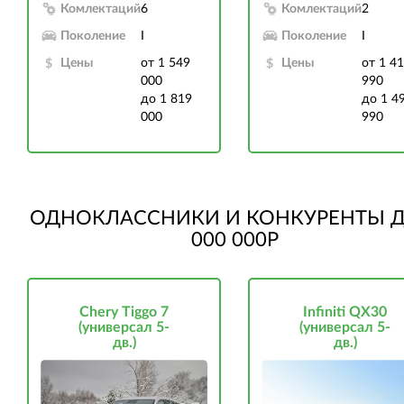
Комлектаций
6
Комлектаций
2
Поколение
I
Поколение
I
Цены
от 1 549
Цены
от 1 4
000
990
до 1 819
до 1 4
000
990
ОДНОКЛАССНИКИ И КОНКУРЕНТЫ Д
000 000Р
Chery Tiggo 7
Infiniti QX30
(универсал 5-
(универсал 5-
дв.)
дв.)