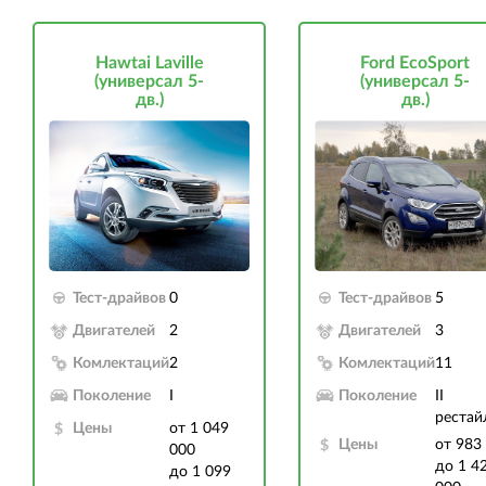
Hawtai Laville
Ford EcoSport
(универсал 5-
(универсал 5-
дв.)
дв.)
Тест-драйвов
0
Тест-драйвов
5
Двигателей
2
Двигателей
3
Комлектаций
2
Комлектаций
11
Поколение
I
Поколение
II
рестай
Цены
от 1 049
Цены
от 983
000
до 1 4
до 1 099