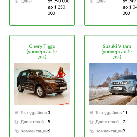
Цены
от 990 000
Цены
от 949
до 1 250
до 1 0
000
000
Chery Tiggo
Suzuki Vitara
(универсал 5-
(универсал 5-
дв.)
дв.)
Тест-драйвов
3
Тест-драйвов
11
Двигателей
5
Двигателей
7
Комлектаций
6
Комлектаций
9