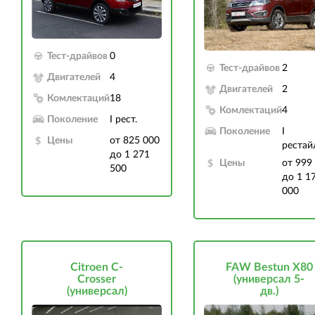
Тест-драйвов
0
Тест-драйвов
2
Двигателей
4
Двигателей
2
Комлектаций
18
Комлектаций
4
Поколение
I рест.
Поколение
I
Цены
от 825 000
рестай
до 1 271
Цены
от 999
500
до 1 1
000
Citroen C-
FAW Bestun X80
Crosser
(универсал 5-
(универсал)
дв.)