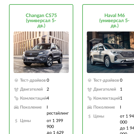
Changan CS75
Haval M6
(универсал 5-
(универсал 5-
дв.)
дв.)
Тест-драйвов
0
Тест-драйвов
0
Двигателей
2
Двигателей
1
Комлектаций
4
Комлектаций
1
Поколение
I
Поколение
I
рестайлинг
Цены
от 1 9
Цены
от 1 399
000
900
до 1 9
до 1 629