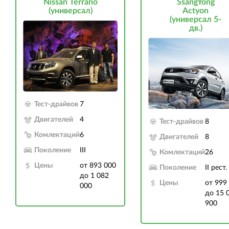
Nissan Terrano
SsangYong
(универсал)
Actyon
(универсал 5-
дв.)
Тест-драйвов
7
Двигателей
4
Тест-драйвов
8
Комлектаций
6
Двигателей
8
Поколение
III
Комлектаций
26
Цены
от 893 000
Поколение
II рест.
до 1 082
Цены
от 999
000
до 15 
900