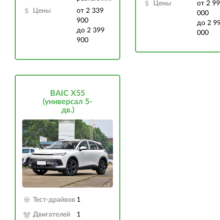
Цены
от 2 9
Цены
от 2 339
000
900
до 2 9
до 2 399
000
900
BAIC X55
(универсал 5-
дв.)
Тест-драйвов
1
Двигателей
1