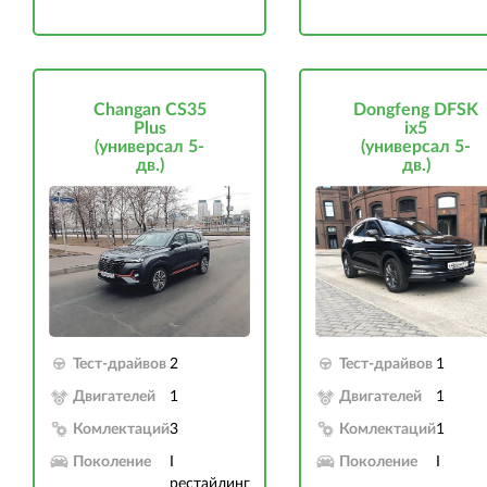
Changan CS35
Dongfeng DFSK
Plus
ix5
(универсал 5-
(универсал 5-
дв.)
дв.)
Тест-драйвов
2
Тест-драйвов
1
Двигателей
1
Двигателей
1
Комлектаций
3
Комлектаций
1
Поколение
I
Поколение
I
рестайлинг