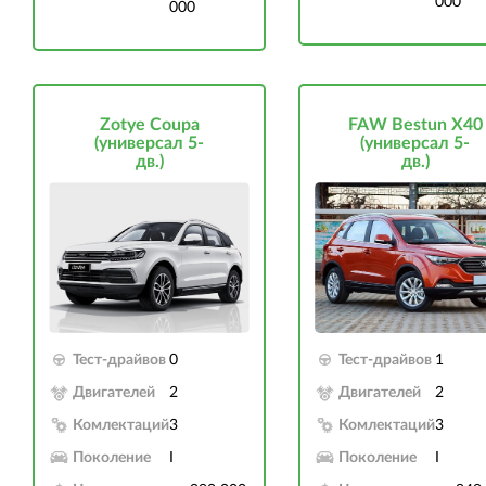
000
000
Zotye Coupa
FAW Bestun X40
(универсал 5-
(универсал 5-
дв.)
дв.)
Тест-драйвов
0
Тест-драйвов
1
Двигателей
2
Двигателей
2
Комлектаций
3
Комлектаций
3
Поколение
I
Поколение
I