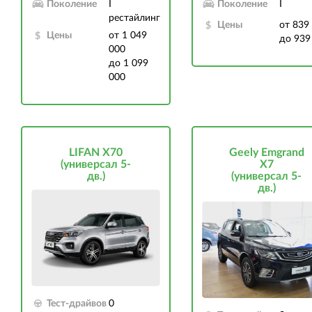
Поколение
I
Поколение
I
рестайлинг
Цены
от 839
Цены
от 1 049
до 939
000
до 1 099
000
LIFAN X70
Geely Emgrand
(универсал 5-
X7
дв.)
(универсал 5-
дв.)
Тест-драйвов
0