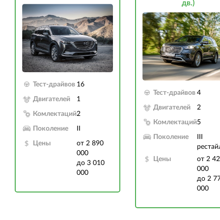
дв.)
Тест-драйвов
16
Тест-драйвов
4
Двигателей
1
Двигателей
2
Комлектаций
2
Комлектаций
5
Поколение
II
Поколение
III
Цены
от 2 890
рестай
000
Цены
от 2 4
до 3 010
000
000
до 2 7
000