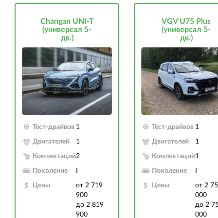
Changan UNI-T
VGV U75 Plus
(универсал 5-
(универсал 5-
дв.)
дв.)
Тест-драйвов
1
Тест-драйвов
1
Двигателей
1
Двигателей
1
Комлектаций
2
Комлектаций
1
Поколение
I
Поколение
I
Цены
от 2 719
Цены
от 2 7
900
000
до 2 819
до 2 7
900
000