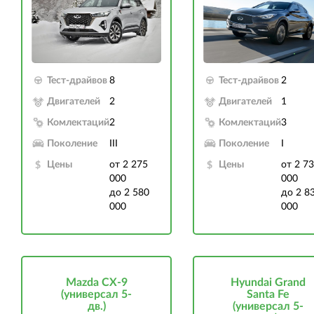
Тест-драйвов
8
Тест-драйвов
2
Двигателей
2
Двигателей
1
Комлектаций
2
Комлектаций
3
Поколение
III
Поколение
I
Цены
от 2 275
Цены
от 2 7
000
000
до 2 580
до 2 8
000
000
Mazda CX-9
Hyundai Grand
(универсал 5-
Santa Fe
дв.)
(универсал 5-