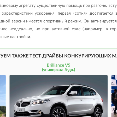
нзиновому агрегату существенную помощь при разгоне, всту
арактеристики ускорения: первая «сотня» достигается з
ной версии имеется спортивный режим. Он активируется 
ние неидеально, но при активной езде (например, в го
чные настройки.
ТУЕМ ТАКЖЕ ТЕСТ-ДРАЙВЫ КОНКУРИРУЮЩИХ 
Brilliance V5
(универсал 5-дв.)