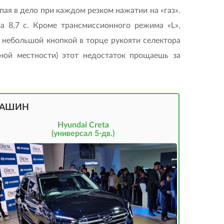
пая в дело при каждом резком нажатии на «газ».
а 8,7 с. Кроме трансмиссионного режима «L»,
небольшой кнопкой в торце рукояти селектора
рной местности) этот недостаток прощаешь за
МАШИН
Hyundai Creta
(универсал 5-дв.)