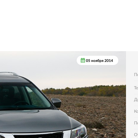
05 ноября 2014
П
Т
Д
К
П
О