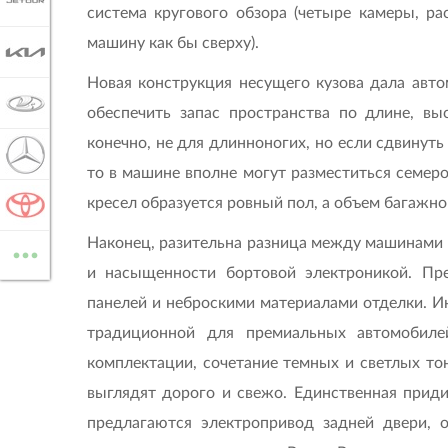
JETOUR
система кругового обзора (четыре камеры, р
машину как бы сверху).
KIA
Новая конструкция несущего кузова дала авт
LADA
обеспечить запас пространства по длине, выс
конечно, не для длинноногих, но если сдвинут
MERCEDES-BENZ
то в машине вполне могут разместиться семеро
кресел образуется ровный пол, а объем багажног
TOYOTA
...
Наконец, разительна разница между машинами т
ВСЕ МАРКИ
и насыщенности бортовой электроникой. Пр
панелей и неброскими материалами отделки. Ин
традиционной для премиальных автомобиле
комплектации, сочетание темных и светлых то
выглядят дорого и свежо. Единственная приди
предлагаются электропривод задней двери, о