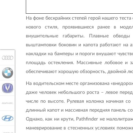
На фоне бескрайних степей герой нашего тест
нового стиля, проявившиеся ранее в мод
внушительные габариты. Плавные обводы 
выштамповки боковин и капота работают на а
накладки на бамперы и пороги внушают чувств
AUDI
площадь остекления. Массивные лобовое и за
обеспечивают хорошую обзорность, двойной люк
BMW
На водительском месте организована «внедоро
CHANGAN
даже человек небольшого роста – левое перед
числе по высоте. Рулевая колонка начиная со
HAVAL
длинный капот и массивная передняя панель с
HYUNDAI
Однако, как ни крути, Pathfinder не малолитр
маневрирование в стесненных условиях поможе