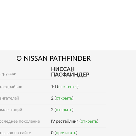
О
NISSAN
PATHFINDER
НИССАН
о-русски
ПАСФАЙНДЕР
ест-драйвов
10 (
все тесты
)
вигателей
2 (
открыть
)
2 (
открыть
)
омлектаций
оследнее поколение
IV рестайлинг (
открыть
)
0 (
прочитать
)
тзывов на сайте