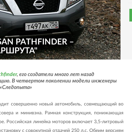
SAN PATHFINDER –
АРШРУТА"
thfinder
, его создатели много лет назад
юцию. В четвертом поколении модели инженеры
о «Следопыта»
ходит совершенно новый автомобиль, совмещающий во
совера и минивэна. Рамная конструкция, понижающая
ое. Российская линейка моторов включает 3,5-литровый
становку с совокупной отдачей 250 л.с. Обеим версиям