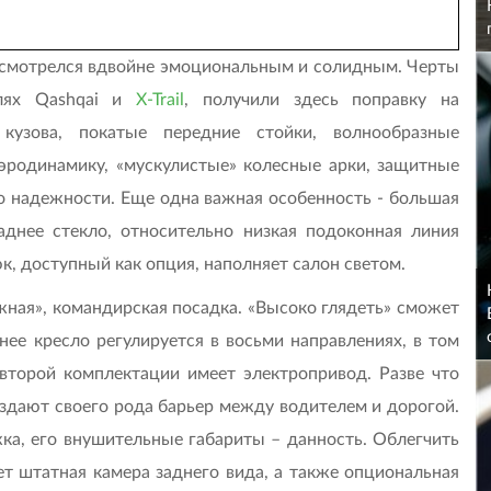
а смотрелся вдвойне эмоциональным и солидным. Черты
елях Qashqai и
X-Trail
, получили здесь поправку на
кузова, покатые передние стойки, волнообразные
эродинамику, «мускулистые» колесные арки, защитные
о надежности. Еще одна важная особенность - большая
днее стекло, относительно низкая подоконная линия
, доступный как опция, наполняет салон светом.
жная», командирская посадка. «Высоко глядеть» сможет
нее кресло регулируется в восьми направлениях, в том
 второй комплектации имеет электропривод. Разве что
оздают своего рода барьер между водителем и дорогой.
ажка, его внушительные габариты – данность. Облегчить
т штатная камера заднего вида, а также опциональная