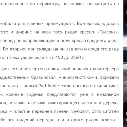
асположенные по периметру, позволяют посмотреть на
омобилю ряд важных преимуществ. Во-первых, удалось
оте и ширине на всех трех рядах кресел. «Галерка»,
ь вперед по направляющим в полу кресла среднего ряда,
. Во-вторых, при складывании заднего и среднего ряда
о отсека увеличивается с 453 до 2260 л.
ретьего и четвертого поколений по качеству интерьера
едшественник бравировал минималистскими формами
ое дело – новый Pathfinder: салон решен в стилистике,
й: кожные сиденья предлагаются уже в начальной
нов, вставки пластика, имитирующего металл и дерево,
рка – пластик передней панели грубоват. Зато штатно
богрев сидений переднего и второго рядов, климат-