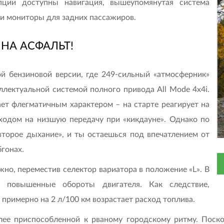
пции доступны навигация, вышеупомянутая система
 и мониторы для задних пассажиров.
НА АСФАЛЬТ!
вой бензиновой версии, где 249-сильный «атмосферник»
ллектуальной системой полного привода All Mode 4х4i.
ает флегматичным характером – на старте реагирует на
ходом на низшую передачу при «кикдауне». Однако по
второе дыхание», и ты остаешься под впечатлением от
гонах.
жно, переместив селектор вариатора в положение «L». В
ь повышенные обороты двигателя. Как следствие,
 примерно на 2 л/100 км возрастает расход топлива.
ее приспособленной к рваному городскому ритму. Поско