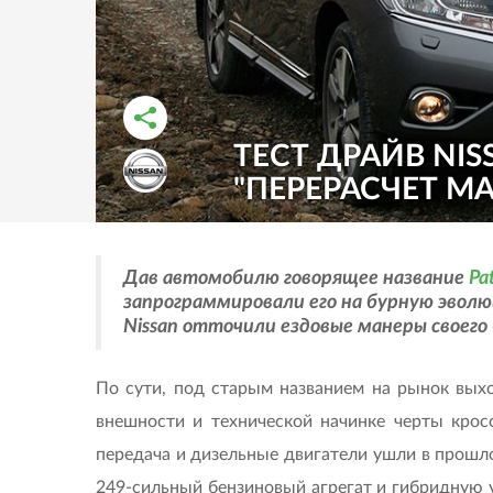
ТЕСТ ДРАЙВ NIS
РАССКАЗАТЬ ВО ВКОНТАКТЕ
РАССКАЗАТЬ В ОДНОКЛАССНИКАХ
"ПЕРЕРАСЧЕТ М
Дав автомобилю говорящее название
Pa
запрограммировали его на бурную эвол
Nissan отточили ездовые манеры своег
По сути, под старым названием на рынок вы
внешности и технической начинке черты крос
передача и дизельные двигатели ушли в прошл
249-сильный бензиновый агрегат и гибридную у