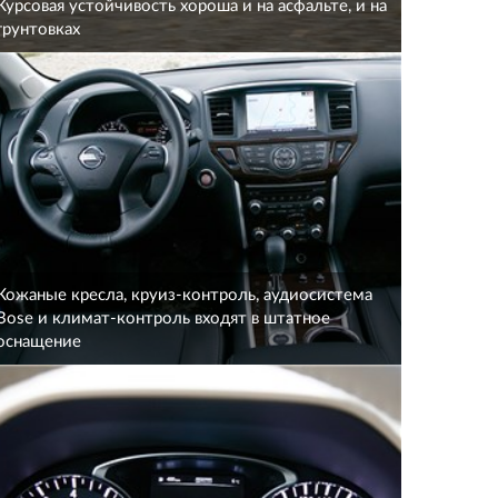
Курсовая устойчивость хороша и на асфальте, и на
грунтовках
Кожаные кресла, круиз-контроль, аудиосистема
Bose и климат-контроль входят в штатное
оснащение