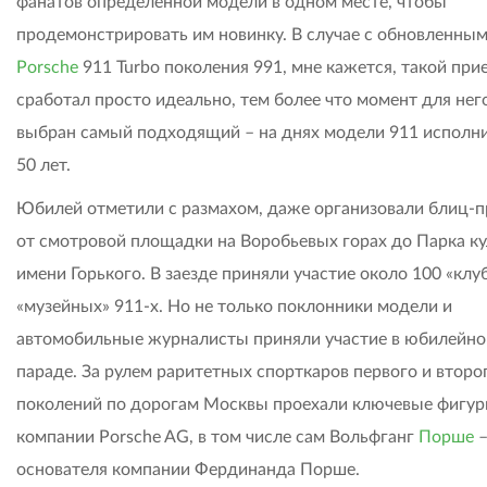
фанатов определенной модели в одном месте, чтобы
продемонстрировать им новинку. В случае с обновленны
Porsche
911 Turbo поколения 991, мне кажется, такой при
сработал просто идеально, тем более что момент для нег
выбран самый подходящий – на днях модели 911 исполн
50 лет.
Юбилей отметили с размахом, даже организовали блиц-п
от смотровой площадки на Воробьевых горах до Парка к
имени Горького. В заезде приняли участие около 100 «клу
«музейных» 911-х. Но не только поклонники модели и
автомобильные журналисты приняли участие в юбилейн
параде. За рулем раритетных спорткаров первого и второ
поколений по дорогам Москвы проехали ключевые фигу
компании Porsche AG, в том числе сам Вольфганг
Порше
–
основателя компании Фердинанда Порше.