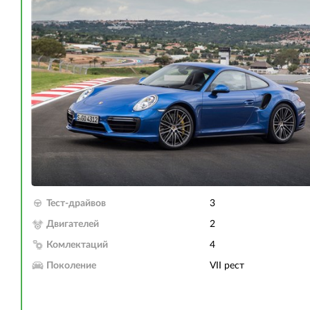
Тест-драйвов
3
Двигателей
2
Комлектаций
4
Поколение
VII рест