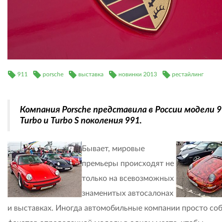
911
porsche
выставка
новинки 2013
рестайлинг
Компания Porsche представила в России модели 
Turbo и Turbo S поколения 991.
Бывает, мировые
премьеры происходят не
только на всевозможных
знаменитых автосалонах
и выставках. Иногда автомобильные компании просто со