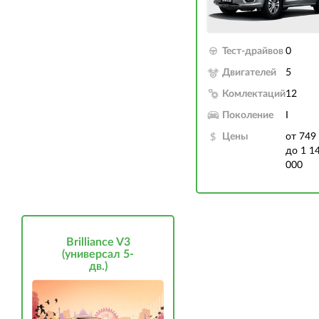
Тест-драйвов
0
Двигателей
5
Комлектаций
12
Поколение
I
Цены
от 749
до 1 1
000
Brilliance V3
(универсал 5-
дв.)