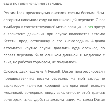
езды по грязи начал мигать чаще.
Режим Lock предсказуемо оказался самым боевым. Чем-
алгоритм напомнил езду на понижающей передаче. С по
тумблера к соответствующей метке реакция на
газ
притуп
а ассистент движения при спуске включается автомат
Кстати, предшественнику с его «немолодым» 4-диап
автоматом крутые спуски давались куда сложнее, по
первая передача была слишком длинной, и медленно с
вниз, не работая тормозом, не получалось.
Словом, двухпедальный Renault Duster прогрессировал 
предшественника весьма серьезно. На мой взгляд, в
вариатором является хорошей альтернативой исполн
механикой, во-первых, ввиду закаленности этой трансми
во-вторых, из-за удобства эксплуатации. На таком Dust