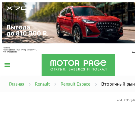
Открыть
Главная
Renault
Renault Espace
Вторичный рын
erid: 2SDnj
меню