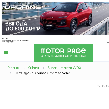
Открыть
Главная
Subaru
Subaru Impreza WRX
Тест-драйвы Subaru Impreza WRX
меню
erid: 2SDn