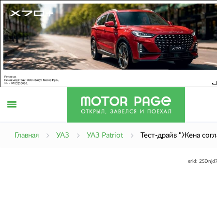
Открыть
Главная
УАЗ
УАЗ Patriot
Тест-драйв "Жена согл
erid: 2SDnj
меню