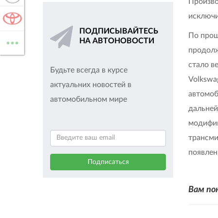
Произво
исключи
TOYOTA
ПОДПИСЫВАЙТЕСЬ
...
По прош
НА АВТОНОВОСТИ
ВСЕ МАРКИ
продолж
стало в
Будьте всегда в курсе
Volkswa
актуальних новостей в
автомоб
автомобильном мире
дальней
модифик
трансми
появлен
Вам по