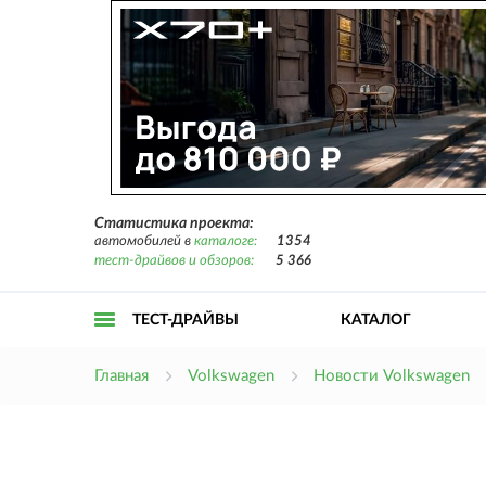
Статистика проекта:
автомобилей в
каталоге:
1354
тест-драйвов и обзоров:
5 366
ТЕСТ-ДРАЙВЫ
КАТАЛОГ
Открыть
Главная
Volkswagen
Новости Volkswagen
меню