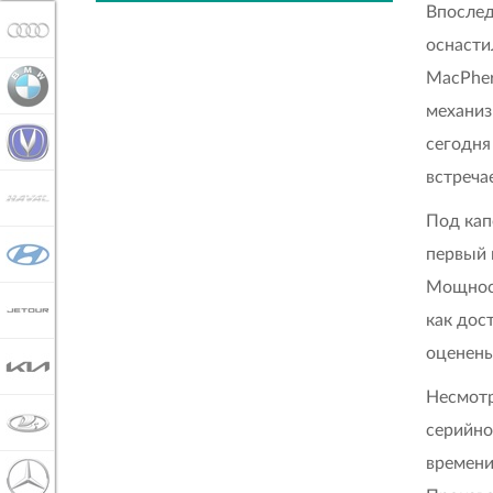
Впослед
AUDI
оснасти
MacPher
BMW
механиз
CHANGAN
сегодня
встреча
HAVAL
Под кап
первый 
HYUNDAI
Мощност
JETOUR
как дос
оценены
KIA
Несмотр
LADA
серийно
времени
MERCEDES-BENZ