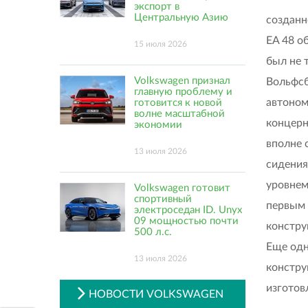
экспорт в
Центральную Азию
созданн
EA 48 о
15 июля 2026
был не 
Volkswagen признал
Вольфсб
главную проблему и
автоном
готовится к новой
волне масштабной
концерн
экономии
вполне 
13 июля 2026
сидения
уровнем
Volkswagen готовит
спортивный
первым 
электроседан ID. Unyx
09 мощностью почти
констру
500 л.с.
Еще одн
13 июля 2026
констру
изготов
НОВОСТИ VOLKSWAGEN