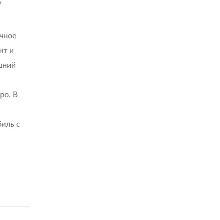
ь
ичное
нт и
шний
ро. В
биль с