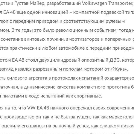
ствии Густав Майер, разработавший Volkswagen Transporter,
л EA 48 еще одной инновацией – компактной подвеской тип
son с передним приводом и соответствующим рулевым
мом. В те годы это было революционным событием, тогда 
 сочетание винтовых пружин, амортизаторов и поперечных 
ется практически в любом автомобиле с передним приводом
отом EA 48 стоял двухцилиндровый оппозитный ДВС, кото
взгляд казался разрезанным пополам мотором от «Жука».
ь силового агрегата в протоколах испытаний охарактериз
таточная, а динамические качества компактного прототипа 
 пилотами в ходе испытаний как спортивные.
я на то, что VW EA 48 намного опережал своих современник
е производство он так и не был запущен, так как маркетоло
 оценили его шансы на рыночный успех, как слишком низки