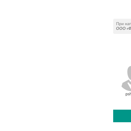
При на
ООО «Ф
ps