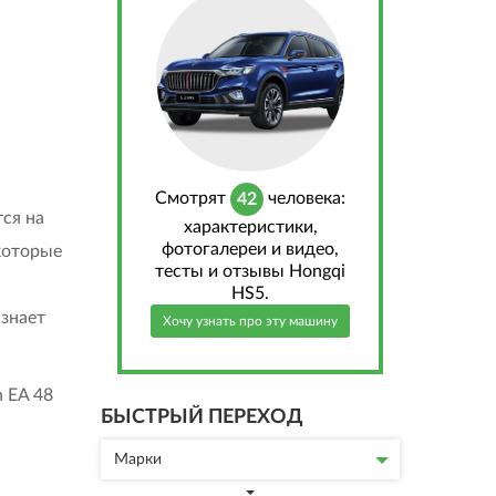
Cмотрят
человека:
42
ся на
характеристики,
фотогалереи и видео,
которые
тесты и отзывы Hongqi
HS5.
 знает
Хочу узнать про эту машину
БЫСТРЫЙ ПЕРЕХОД
Марки