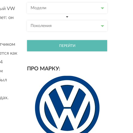
Модели
рвый VW
ет: он
Поколения
отчиком
ПЕРЕЙТИ
ется как
 4
ПРО МАРКУ:
им
был
дах.