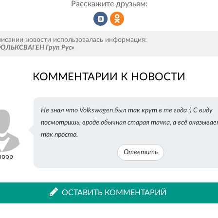
Расскажите друзьям:
Рассказать
Рассказать
писании новости использовалась информация:
ОЛЬКСВАГЕН Груп Рус»
КОММЕНТАРИИ К НОВОСТИ
во
в
Не знал что Volkswagen был так крут в те года :) С виду
ВКонтакте
Одноклассниках
посмотришь, вроде обычная старая тачка, а всё оказывае
так просто.
Ответить
hoop
ОСТАВИТЬ КОММЕНТАРИЙ