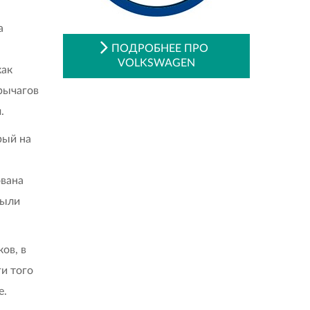
а
ПОДРОБНЕЕ ПРО
VOLKSWAGEN
как
рычагов
.
рый на
ована
были
ов, в
ги того
е.