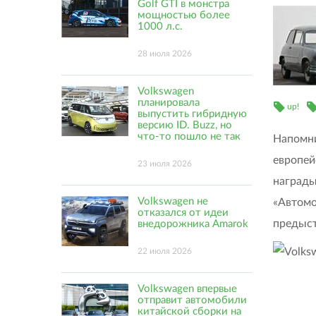
Golf GTI в монстра
мощностью более
1000 л.с.
28 июля 2026
Volkswagen
планировала
up!
выпустить гибридную
версию ID. Buzz, но
что-то пошло не так
Напомни
европей
23 июля 2026
награды
Volkswagen не
«Автомо
отказался от идеи
предыст
внедорожника Amarok
22 июля 2026
Volkswagen впервые
отправит автомобили
китайской сборки на