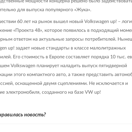
дственные мощности концерна решено было задействоват
тельно для выпуска популярного «Жука».
ествии 60 лет на рынок вышел новый Volkswagen up! – лог
ение «Проекта 48», которое появилось в подходящий моме
ерным ответом на актуальные запросы потребителей. Ныне
gen up! задает новые стандарты в классе малолитражных
илей. Его стоимость в Европе составляет порядка 10 тыс. ев
шем Volkswagen планирует наладить выпуск пятидверной
ации этого компактного авто, а также представить автомо
ссией, оснащенной двумя сцеплениями. Не исключается и
ие электромобиля, созданного на базе VW up!
нравилась новость?