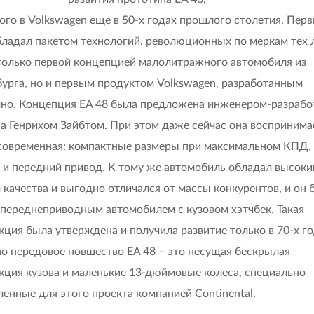
ого в Volkswagen еще в 50-х годах прошлого столетия. Пе
бладал пакетом технологий, революционных по меркам тех л
только первой концепцией малолитражного автомобиля из
урга, но и первым продуктом Volkswagen, разработанным
но. Концепция EA 48 была предложена инженером-разраб
а Генрихом Зайбтом. При этом даже сейчас она воспринима
современная: компактные размеры при максимальном КПД,
 и передний привод. К тому же автомобиль обладал высок
 качества и выгодно отличался от массы конкурентов, и он 
переднеприводным автомобилем с кузовом хэтчбек. Такая
кция была утверждена и получила развитие только в 70-х го
о передовое новшество EA 48 – это несущая бескрылая
кция кузова и маленькие 13-дюймовые колеса, специально
ленные для этого проекта компанией Continental.