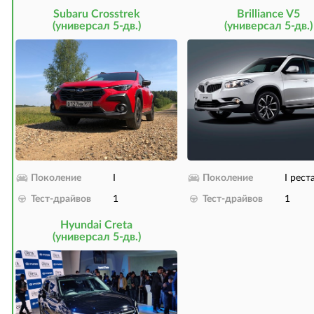
Subaru Crosstrek
Brilliance V5
(универсал 5-дв.)
(универсал 5-дв.)
Поколение
I
Поколение
I рест
Тест-драйвов
1
Тест-драйвов
1
Hyundai Creta
(универсал 5-дв.)