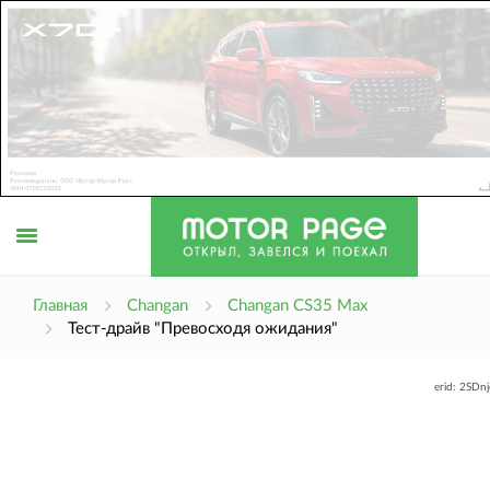
Открыть
Главная
Changan
Changan CS35 Max
Тест-драйв "Превосходя ожидания"
меню
erid: 2SDn