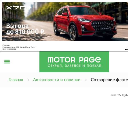
Открыть
Главная
Автоновости и новинки
Сотворение флагм
erid: 2SDnj
меню