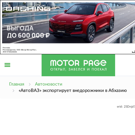
Открыть
Главная
Автоновости
«АвтоВАЗ» экспортирует внедорожники в Абхазию
меню
erid: 2SDnj