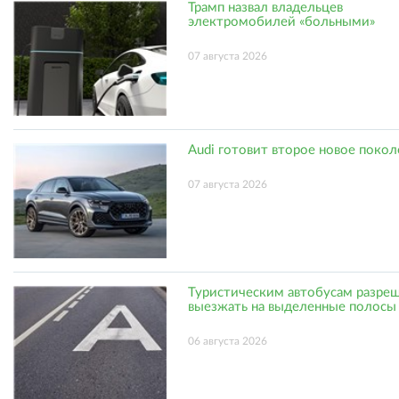
Трамп назвал владельцев
электромобилей «больными»
07 августа 2026
Audi готовит второе новое поко
07 августа 2026
Туристическим автобусам разре
выезжать на выделенные полосы
06 августа 2026