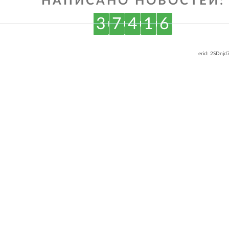
НАПИСАНО НОВОСТЕЙ:
3
7
4
1
6
erid: 2SDnj