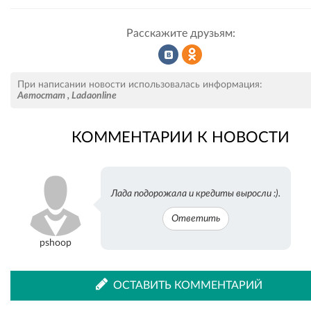
Расскажите друзьям:
Рассказать
Рассказать
При написании новости использовалась информация:
Автостат
,
Ladaonline
КОММЕНТАРИИ К НОВОСТИ
во
в
Лада подорожала и кредиты выросли :).
ВКонтакте
Одноклассниках
Ответить
pshoop
ОСТАВИТЬ КОММЕНТАРИЙ