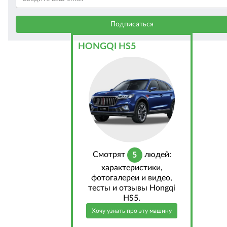
HONGQI HS5
Cмотрят
людей:
5
характеристики,
фотогалереи и видео,
тесты и отзывы Hongqi
HS5.
Хочу узнать про эту машину