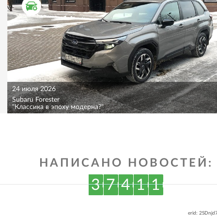
ТЕСТ ДРАЙВ
24 июля 2026
Subaru Forester
"Классика в эпоху модерна?"
НАПИСАНО НОВОСТЕЙ:
3
7
4
1
1
erid: 2SDnj