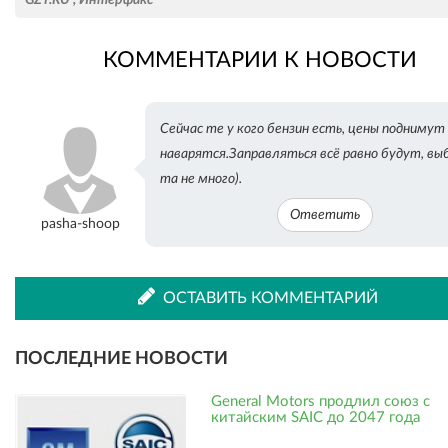
КОММЕНТАРИИ К НОВОСТИ
во
в
Сейчас те у кого бензин есть, цены поднимут
ВКонтакте
Одноклассниках
наварятся.Заправляться всё равно будут, вы
та не много).
Ответить
pasha-shoop
ОСТАВИТЬ КОММЕНТАРИЙ
ПОСЛЕДНИЕ НОВОСТИ
General Motors продлил союз с
китайским SAIC до 2047 года