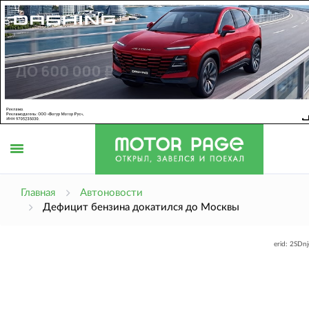
Открыть
Главная
Автоновости
Дефицит бензина докатился до Москвы
меню
erid: 2SDn