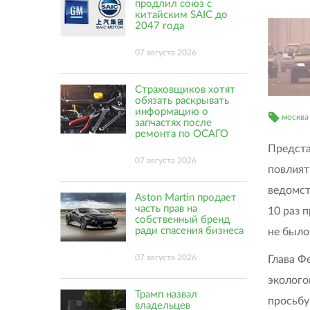
продлил союз с
китайским SAIC до
2047 года
07 августа 2026
Страховщиков хотят
обязать раскрывать
информацию о
москва
запчастях после
ремонта по ОСАГО
Предста
07 августа 2026
повлият
ведомст
Aston Martin продает
часть прав на
10 раз 
собственный бренд
ради спасения бизнеса
не было
07 августа 2026
Глава Ф
эколого
Трамп назвал
просьбу
владельцев