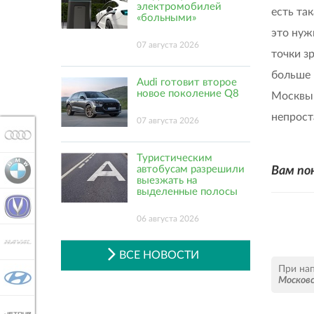
электромобилей
есть та
«больными»
это нужн
07 августа 2026
точки з
больше 
Audi готовит второе
новое поколение Q8
Москвы 
непрост
07 августа 2026
AUDI
Туристическим
автобусам разрешили
Вам по
BMW
выезжать на
выделенные полосы
CHANGAN
06 августа 2026
HAVAL
ВСЕ НОВОСТИ
При на
HYUNDAI
Москов
JETOUR