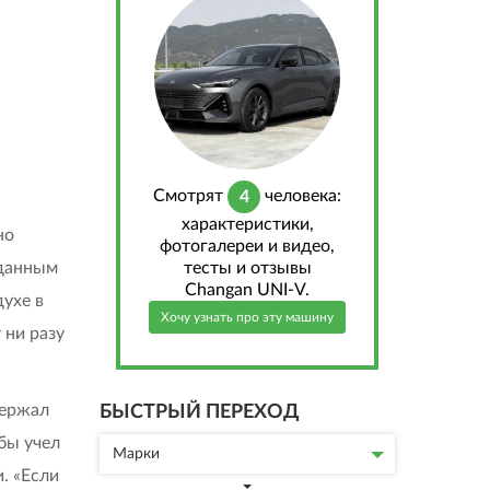
Cмотрят
человека:
4
характеристики,
но
фотогалереи и видео,
тесты и отзывы
 данным
Changan UNI-V.
ухе в
Хочу узнать про эту машину
 ни разу
держал
БЫСТРЫЙ ПЕРЕХОД
 бы учел
Марки
. «Если