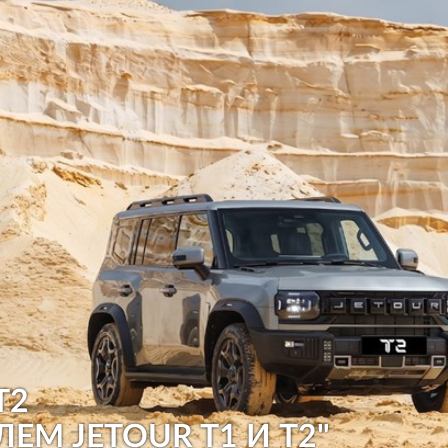
T2
ЛЕМ JETOUR T1 И T2"