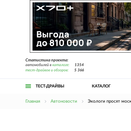
Статистика проекта:
автомобилей в
каталоге:
1354
тест-драйвов и обзоров:
5 366
ТЕСТ-ДРАЙВЫ
КАТАЛОГ
Открыть
Главная
Автоновости
Экологи просят мос
меню