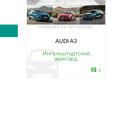
НОВИНКА НА АВТОРЫНКЕ:
AUDI A3
Ингольштадтский
авангард
0