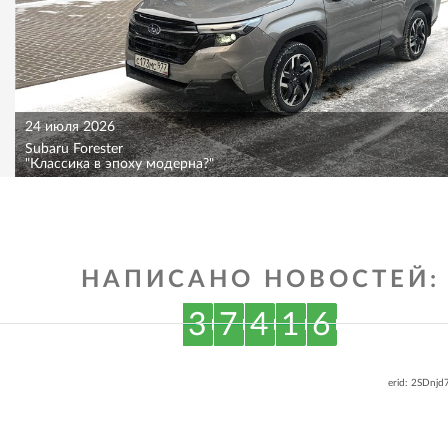
24 июля 2026
Subaru Forester
"Классика в эпоху модерна?"
НАПИСАНО НОВОСТЕЙ:
3
7
4
1
6
erid: 2SDnj