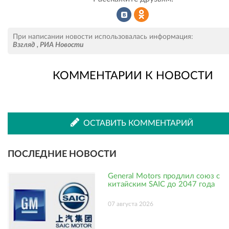
Рассказать
Рассказать
При написании новости использовалась информация:
Взгляд
,
РИА Новости
КОММЕНТАРИИ К НОВОСТИ
во
в
ВКонтакте
Одноклассниках
ОСТАВИТЬ КОММЕНТАРИЙ
ПОСЛЕДНИЕ НОВОСТИ
General Motors продлил союз с
китайским SAIC до 2047 года
07 августа 2026