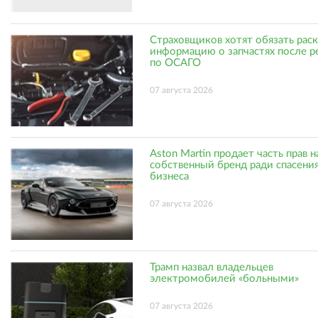
Страховщиков хотят обязать рас
информацию о запчастях после р
по ОСАГО
07 августа 2026
Aston Martin продает часть прав н
собственный бренд ради спасени
бизнеса
07 августа 2026
Трамп назвал владельцев
электромобилей «больными»
07 августа 2026