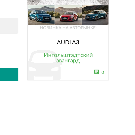
НОВИНКА НА АВТОРЫНКЕ:
AUDI A3
Ингольштадтский
авангард
0