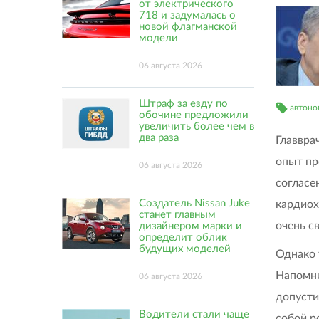
от электрического
718 и задумалась о
новой флагманской
модели
06 августа 2026
Штраф за езду по
автоно
обочине предложили
увеличить более чем в
два раза
Главвра
опыт пр
06 августа 2026
согласе
Создатель Nissan Juke
кардиох
станет главным
очень с
дизайнером марки и
определит облик
будущих моделей
Однако 
Напомни
06 августа 2026
допусти
Водители стали чаще
собой р