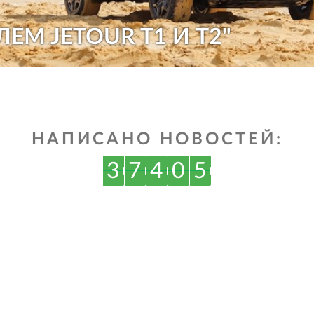
ЛЕМ JETOUR T1 И T2"
НАПИСАНО НОВОСТЕЙ:
3
7
4
0
5