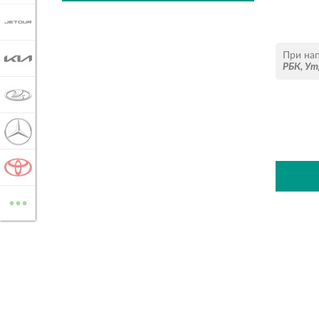
JETOUR
При на
KIA
РБК
,
Ут
LADA
MERCEDES-BENZ
TOYOTA
...
ВСЕ МАРКИ