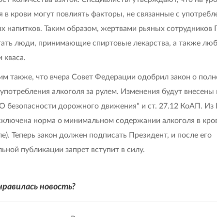
я в крови могут повлиять факторы, не связанные с употреб
х напитков. Таким образом, жертвами рьяных сотруднико
тать люди, принимающие спиртовые лекарства, а также лю
 кваса.
м также, что вчера Совет Федерации одобрил закон о пол
 употребления алкоголя за рулем. Изменения будут внесены в
"О безопасности дорожного движения" и ст. 27.12 КоАП. Из
сключена норма о минимальном содержании алкоголя в кров
е). Теперь закон должен подписать Президент, и после его
ьной публикации запрет вступит в силу.
нравилась новость?