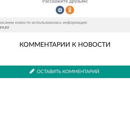
Расскажите друзьям:
Рассказать
Рассказать
писании новости использовалась информация:
ро.ру
КОММЕНТАРИИ К НОВОСТИ
во
в
ВКонтакте
Одноклассниках
ОСТАВИТЬ КОММЕНТАРИЙ