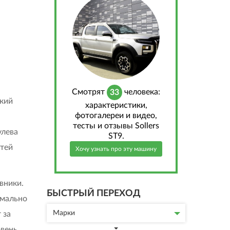
Cмотрят
человека:
33
ский
характеристики,
фотогалереи и видео,
тесты и отзывы Sollers
улева
ST9.
стей
Хочу узнать про эту машину
вники.
БЫСТРЫЙ ПЕРЕХОД
имально
Марки
 за
овень