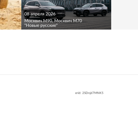
08 апреля 2026
Москвич M90, Москвич M70
"Новые русские"
erid: 2SDnjd7MNK5