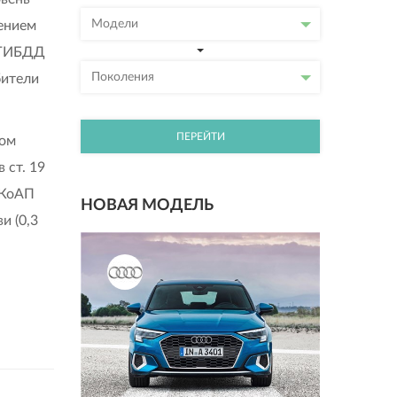
Модели
лением
в ГИБДД
Поколения
бители
ПЕРЕЙТИ
ном
 ст. 19
 КоАП
НОВАЯ МОДЕЛЬ
и (0,3