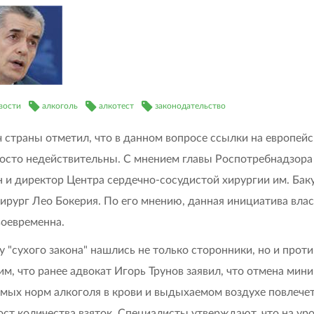
вости
алкоголь
алкотест
законодательство
ч страны отметил, что в данном вопросе ссылки на европей
осто недействительны. С мнением главы Роспотребнадзора
н и директор Центра сердечно-сосудистой хирургии им. Бак
ирург Лео Бокерия. По его мнению, данная инициатива вла
воевременна.
у "сухого закона" нашлись не только сторонники, но и проти
м, что ранее адвокат Игорь Трунов заявил, что отмена мин
мых норм алкоголя в крови и выдыхаемом воздухе повлечет
ост количества взяток. Специалисты утверждают, что на ур