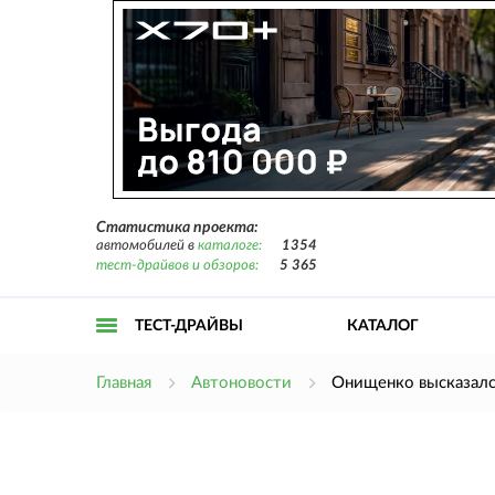
Статистика проекта:
автомобилей в
каталоге:
1354
тест-драйвов и обзоров:
5 365
ТЕСТ-ДРАЙВЫ
КАТАЛОГ
Открыть
Главная
Автоновости
Онищенко высказался
меню