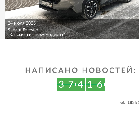
24 июля 2026
Subaru Forester
"Классика в эпоху модерна?"
НАПИСАНО НОВОСТЕЙ:
3
7
4
1
6
erid: 2SDnj