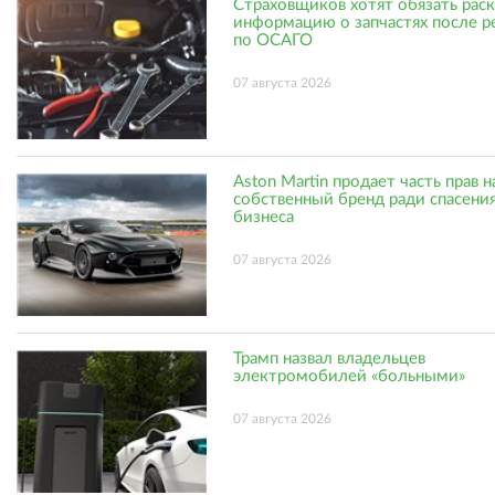
Страховщиков хотят обязать рас
информацию о запчастях после р
по ОСАГО
07 августа 2026
Aston Martin продает часть прав н
собственный бренд ради спасени
бизнеса
07 августа 2026
Трамп назвал владельцев
электромобилей «больными»
07 августа 2026