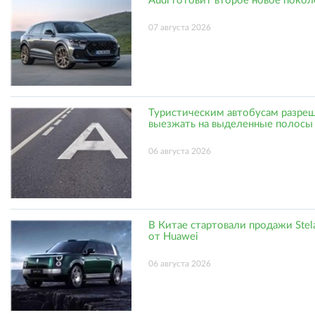
Audi готовит второе новое поко
07 августа 2026
Туристическим автобусам разре
выезжать на выделенные полосы
06 августа 2026
В Китае стартовали продажи Stel
от Huawei
06 августа 2026