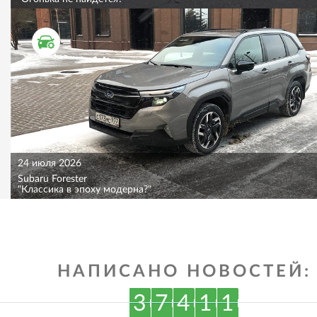
ТЕСТ ДРАЙВ
24 июля 2026
Subaru Forester
"Классика в эпоху модерна?"
НАПИСАНО НОВОСТЕЙ:
3
7
4
1
1