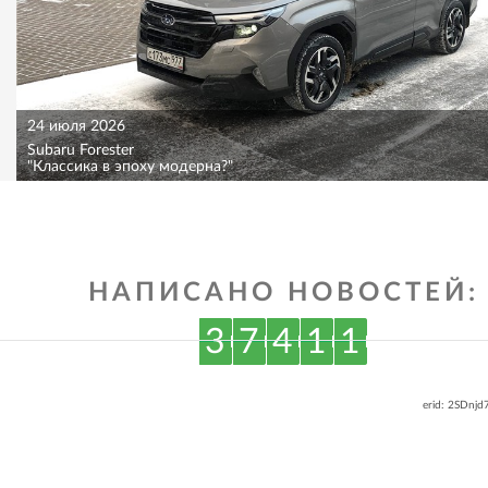
24 июля 2026
Subaru Forester
"Классика в эпоху модерна?"
НАПИСАНО НОВОСТЕЙ:
3
7
4
1
1
erid: 2SDnj