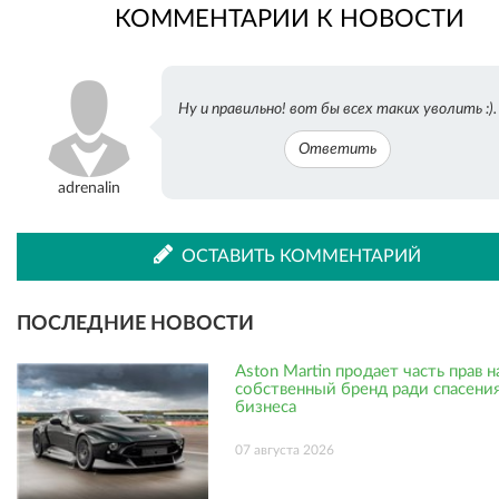
КОММЕНТАРИИ К НОВОСТИ
во
в
Ну и правильно! вот бы всех таких уволить :).
ВКонтакте
Одноклассниках
Ответить
adrenalin
ОСТАВИТЬ КОММЕНТАРИЙ
ПОСЛЕДНИЕ НОВОСТИ
Aston Martin продает часть прав н
собственный бренд ради спасени
бизнеса
07 августа 2026